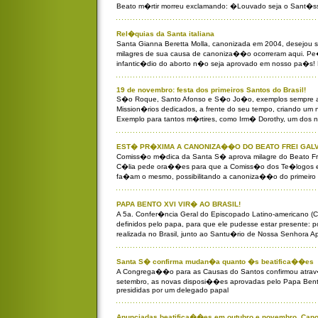
Beato m�rtir morreu exclamando: �Louvado seja o Sant�
Rel�quias da Santa italiana
Santa Gianna Beretta Molla, canonizada em 2004, desejou ser
milagres de sua causa de canoniza��o ocorreram aqui. P
infantic�dio do aborto n�o seja aprovado em nosso pa�s! 
19 de novembro: festa dos primeiros Santos do Brasil!
S�o Roque, Santo Afonso e S�o Jo�o, exemplos sempre atua
Mission�rios dedicados, a frente do seu tempo, criando u
Exemplo para tantos m�rtires, como Irm� Dorothy, um dos 
EST� PR�XIMA A CANONIZA��O DO BEATO FREI GAL
Comiss�o m�dica da Santa S� aprova milagre do Beato Fr
C�lia pede ora��es para que a Comiss�o dos Te�logos e
fa�am o mesmo, possibilitando a canoniza��o do primeiro s
PAPA BENTO XVI VIR� AO BRASIL!
A 5a. Confer�ncia Geral do Episcopado Latino-americano (
definidos pelo papa, para que ele pudesse estar presente: 
realizada no Brasil, junto ao Santu�rio de Nossa Senhora A
Santa S� confirma mudan�a quanto �s beatifica��es
A Congrega��o para as Causas do Santos confirmou atrav�
setembro, as novas disposi��es aprovadas pelo Papa Ben
presididas por um delegado papal
Anunciadas beatifica��es em outubro e novembro. Can