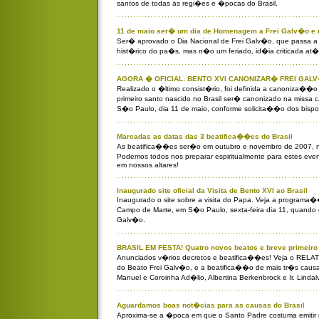
santos de todas as regi�es e �pocas do Brasil.
11 de maio ser� um dia de Homenagem a Frei Galv�o e 
Ser� aprovado o Dia Nacional de Frei Galv�o, que passa a s
hist�rico do pa�s, mas n�o um feriado, id�ia criticada at
AGORA � OFICIAL: BENTO XVI CANONIZAR� FREI GAL
Realizado o �ltimo consist�rio, foi definida a canoniza��o
primeiro santo nascido no Brasil ser� canonizado na missa
S�o Paulo, dia 11 de maio, conforme solicita��o dos bispos
Marcadas as datas das 3 beatifica��es do Brasil
As beatifica��es ser�o em outubro e novembro de 2007, n
Podemos todos nos preparar espiritualmente para estes ev
em nossos altares!
Inaugurado site oficial da Visita de Bento XVI ao Brasil
Inaugurado o site sobre a visita do Papa. Veja a programa�
Campo de Marte, em S�o Paulo, sexta-feira dia 11, quando 
Galv�o.
BRASIL EM FESTA! Quatro novos beatos e breve primeiro
Anunciados v�rios decretos e beatifica��es! Veja o RE
do Beato Frei Galv�o, e a beatifica��o de mais tr�s causas 
Manuel e Coroinha Ad�lio, Albertina Berkenbrock e Ir. Lindal
Aguardamos boas not�cias para as causas do Brasil
Aproxima-se a �poca em que o Santo Padre costuma emitir 