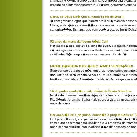
chamada o �Anjo Bom� da Bahia. Conhe�a sua biografia e
reconhecida internacionalmente! Pr�xima semana: biografia
Serva de Deus Nh� Chica, futura beata do Brasil
� com grande alegria que finalmente inclu�mos em nosso s
Chica, com v�rias informa��es para os devotos e aqueles
canoniza��o. Semana que vem ser� a vez de Irm� Dulce
52 anos da morte da jovem A�da Curi
H� meio s�culo, em 14 de julho de 1958, ela morria heroi
v�rios agressores, seu amor a Cristo foi mais forte, morren
castidade. N�o esque�amos seu testemunho de f�!
MADRE B�RBARA MAIX � DECLARADA VENER�VEL!!
Surpreendendo a todos n�s, entre os novos decretos autori
das Virtudes Her�icas da Serva de Deus austr�aca e fund
Irm�s do Imaculado Cora��o de Maria. Deus seja louvado!
15 de junho: conhe�a o site oficial da Beata Albertina
No dia da primeira mem�ria lit�rgica da beata, conhe�a o si
Pe. S�rgio Jeremias. Saiba mais sobre a vida da nossa prim
anos de idade.
Por ocasi�o de 9 de junho, conhe�a o projeto Casa de A
O objetivo � divulgar o processo de canoniza��o do Ap�stol
comunidades a responsabilidade para o problema da moradia
pode ser constru�da com participa��o de pessoas de boa