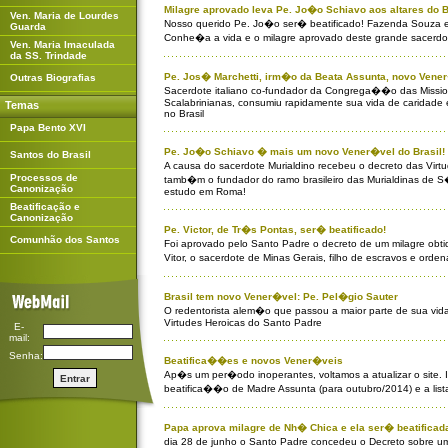
Milagre aprovado leva Pe. Jo�o Schiavo aos altares do B
Ven. Maria de Lourdes
Nosso querido Pe. Jo�o ser� beatificado! Fazenda Souza e 
Guarda
Conhe�a a vida e o milagre aprovado deste grande sacerdo
Ven. Maria Imaculada
da SS. Trindade
Pe. Jos� Marchetti, irm�o da Beata Assunta, novo Vene
Outras Biografias
Sacerdote italiano co-fundador da Congrega��o das Missi
Scalabrinianas, consumiu rapidamente sua vida de caridade 
Temas
no Brasil
Papa Bento XVI
Pe. Jo�o Schiavo � mais um novo Vener�vel do Brasil!
Santos do Brasil
A causa do sacerdote Murialdino recebeu o decreto das Vir
Processos de
tamb�m o fundador do ramo brasileiro das Murialdinas de 
Canonização
estudo em Roma!
Beatificação e
Canonização
Pe. Victor, de Tr�s Pontas, ser� beatificado!
Comunhão dos Santos
Foi aprovado pelo Santo Padre o decreto de um milagre obt
Vitor, o sacerdote de Minas Gerais, filho de escravos e ord
Brasil tem novo Vener�vel: Pe. Pel�gio Sauter
O redentorista alem�o que passou a maior parte de sua vi
Virtudes Heroicas do Santo Padre
E-
mail:
Senha:
Beatifica��es e novos Vener�veis
Ap�s um per�odo inoperantes, voltamos a atualizar o site
beatifica��o de Madre Assunta (para outubro/2014) e a list
Papa aprova milagre de Nh� Chica e ela ser� beatificad
dia 28 de junho o Santo Padre concedeu o Decreto sobre u