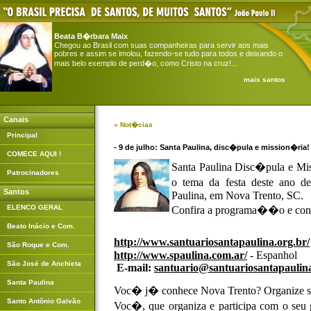
Beata B�rbara Maix
Chegou ao Brasil com suas companheiras para servir aos mais
pobres e assim se imolou, fazendo-se tudo para todos e deixando o
mais belo exemplo de perd�o, como Cristo na cruz!...
mais santos
Canais
» Not�cias
Principal
- 9 de julho: Santa Paulina, disc�pula e mission�ria!
COMECE AQUI !
Santa Paulina Disc�pula e Mis
Patrocinadores
o tema da festa deste ano d
Santos
Paulina, em Nova Trento, SC.
ELENCO GERAL
Confira a programa��o e conh
Beato Inácio e Com.
http://www.santuariosantapaulina.org.br/
São Roque e Com.
http://www.spaulina.com.ar/
- Espanhol
São José de Anchieta
E-mail:
santuario@santuariosantapaulina
Santa Paulina
Voc� j� conhece Nova Trento? Organize 
Santo Antõnio Galvão
Voc�, que organiza e participa com o seu 