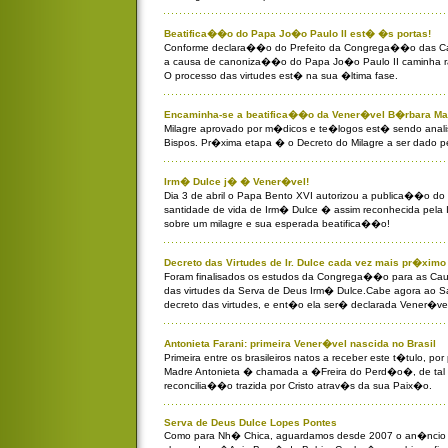
Beatifica��o do Papa Jo�o Paulo II est� �s portas!
Conforme declara��o do Prefeito da Congrega��o das Ca
a causa de canoniza��o do Papa Jo�o Paulo II caminha r
O processo das virtudes est� na sua �ltima fase.
Encaminha-se a beatifica��o da Vener�vel B�rbara Ma
Milagre aprovado por m�dicos e te�logos est� sendo anal
Bispos. Pr�xima etapa � o Decreto do Milagre a ser dado p
Irm� Dulce j� � Vener�vel!
Dia 3 de abril o Papa Bento XVI autorizou a publica��o do 
santidade de vida de Irm� Dulce � assim reconhecida pela 
sobre um milagre e sua esperada beatifica��o!
Decreto das Virtudes de Ir. Dulce cada vez mais pr�ximo
Foram finalisados os estudos da Congrega��o para as Cau
das virtudes da Serva de Deus Irm� Dulce.Cabe agora ao Sa
decreto das virtudes, e ent�o ela ser� declarada Vener�ve
Antonieta Farani: primeira Vener�vel nascida no Brasil
Primeira entre os brasileiros natos a receber este t�tulo, p
Madre Antonieta � chamada a �Freira do Perd�o�, de tal
reconcilia��o trazida por Cristo atrav�s da sua Paix�o.
Serva de Deus Dulce Lopes Pontes
Como para Nh� Chica, aguardamos desde 2007 o an�ncio