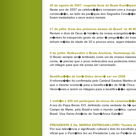
30 de agosto de 2007: segunda festa do Beato Eust�quio
Neste ano de 2007 as celebra��es contaram com a inaugu
constru��o, ao lado da par�quia dos Sagrados Cora��es, 
foram trasladados s seus restos mortais
17 de julho: festa dos primeiros beatos do Brasil: os 40
Reviver o dom de Deus � hist�ria da nossa evangeliza��o
m�rtires foi estupendo gesto de amor � prega��o do evan
tinham m�dia de idade de 20 e poucos anos, sejam imitados
9 de junho: Redescobrir o Beato Anchieta, Taumaturgo do 
O Beato sempre ser� lembrado como um de nossos maiores
conta, � preciso que o povo redescubra sua poderosa int
um milagre para que ele possa ser canonizado.
Beatifica��o de Irm� Dulce dever� ser em 2008
A informa��o foi confirmada pelo Cardeal Saraiva Martins du
que o mesmo ocorrer� para a beatifica��o de Nh� Chica.
Vener�veis e terem os milagres para a beatifica��o aprov
1 milh�o e 200 mil participam da missa de canoniza��
A voz do Papa Bento XVI, definindo como verdade de f� qu
Campo de Marte, pelo Brasil e todo o mundo cat�lico, canon
Brasil. Viva Santo Ant�nio de Sant�Anna Galv�o!
PRESIDENTE E Da. MARISA ENTREGAM LIVRO "Santos do
Por sua relev�ncia e significado cultural o livro foi escolhid
oficial que o Pont�fice fez ao Presidente Lula no Pal�cio 