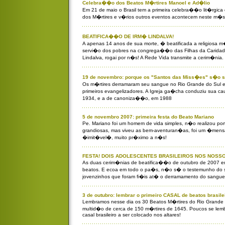
Celebra��o dos Beatos M�rtires Manoel e Ad�lio
Em 21 de maio o Brasil tem a primeira celebra��o lit�rgica 
dos M�rtires e v�rios outros eventos acontecem neste m�s
BEATIFICA��O DE IRM� LINDALVA!
A apenas 14 anos de sua morte, � beatificada a religiosa m
servi�o dos pobres na congrega��o das Filhas da Caridad
Lindalva, rogai por n�s! A Rede Vida transmite a cerim�nia.
19 de novembro: porque os "Santos das Miss�es" s�o sa
Os m�rtires derramaram seu sangue no Rio Grande do Sul e
primeiros evangelizadores. A Igreja ga�cha conduziu sua c
1934, e a de canoniza��o, em 1988
5 de novembro 2007: primeira festa do Beato Mariano
Pe. Mariano foi um homem de vida simples, n�o realizou por
grandiosas, mas viveu as bem-aventuran�as, foi um �mens
�imit�vel�, muito pr�ximo a n�s!
FESTA! DOIS ADOLESCENTES BRASILEIROS NOS NOSSO
As duas cerim�nias de beatifica��o de outubro de 2007 em
beatos. E ecoa em todo o pa�s, n�o s� o testemunho do s
jovenzinhos que foram fi�is at� o derramamento do sangue
3 de outubro: lembrar o primeiro CASAL de beatos brasile
Lembramos nesse dia os 30 Beatos M�rtires do Rio Grande
multid�o de cerca de 150 m�rtires de 1645. Poucos se lemb
casal brasileiro a ser colocado nos altares!