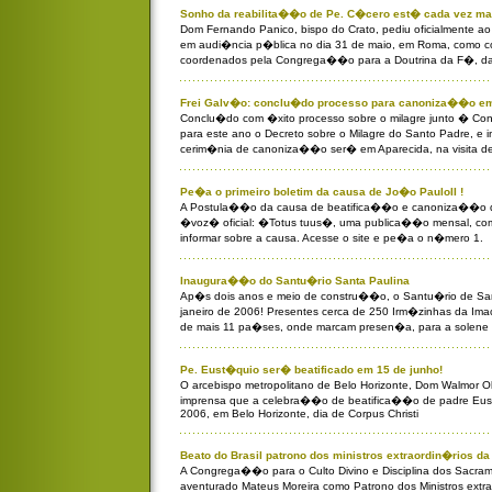
Sonho da reabilita��o de Pe. C�cero est� cada vez ma
Dom Fernando Panico, bispo do Crato, pediu oficialmente 
em audi�ncia p�blica no dia 31 de maio, em Roma, como 
coordenados pela Congrega��o para a Doutrina da F�, d
Frei Galv�o: conclu�do processo para canoniza��o em
Conclu�do com �xito processo sobre o milagre junto � C
para este ano o Decreto sobre o Milagre do Santo Padre, e i
cerim�nia de canoniza��o ser� em Aparecida, na visita de 
Pe�a o primeiro boletim da causa de Jo�o PauloII !
A Postula��o da causa de beatifica��o e canoniza��o do
�voz� oficial: �Totus tuus�, uma publica��o mensal, com 
informar sobre a causa. Acesse o site e pe�a o n�mero 1.
Inaugura��o do Santu�rio Santa Paulina
Ap�s dois anos e meio de constru��o, o Santu�rio de San
janeiro de 2006! Presentes cerca de 250 Irm�zinhas da Imac
de mais 11 pa�ses, onde marcam presen�a, para a solen
Pe. Eust�quio ser� beatificado em 15 de junho!
O arcebispo metropolitano de Belo Horizonte, Dom Walmor O
imprensa que a celebra��o de beatifica��o de padre Eus
2006, em Belo Horizonte, dia de Corpus Christi
Beato do Brasil patrono dos ministros extraordin�rios 
A Congrega��o para o Culto Divino e Disciplina dos Sacr
aventurado Mateus Moreira como Patrono dos Ministros extr