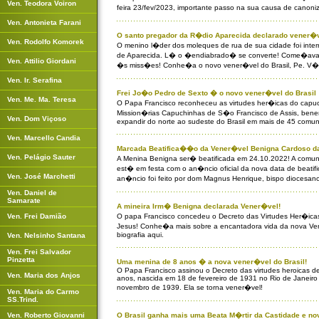
Ven. Teodora Voiron
feira 23/fev/2023, importante passo na sua causa de cano
Ven. Antonieta Farani
O santo pregador da R�dio Aparecida declarado vener�v
Ven. Rodolfo Komorek
O menino l�der dos moleques de rua de sua cidade foi inter
de Aparecida. L� o �endiabrado� se converte! Come�ava 
Ven. Attilio Giordani
�s miss�es! Conhe�a o novo vener�vel do Brasil, Pe. V�t
Ven. Ir. Serafina
Frei Jo�o Pedro de Sexto � o novo vener�vel do Brasil
Ven. Me. Ma. Teresa
O Papa Francisco reconheceu as virtudes her�icas do capu
Mission�rias Capuchinhas de S�o Francisco de Assis, be
Ven. Dom Viçoso
expandir do norte ao sudeste do Brasil em mais de 45 comu
Ven. Marcello Candia
Marcada Beatifica��o da Vener�vel Benigna Cardoso da
Ven. Pelágio Sauter
A Menina Benigna ser� beatificada em 24.10.2022! A comun
est� em festa com o an�ncio oficial da nova data de beat
Ven. José Marchetti
an�ncio foi feito por dom Magnus Henrique, bispo diocesano
Ven. Daniel de
Samarate
A mineira Irm� Benigna declarada Vener�vel!
Ven. Frei Damião
O papa Francisco concedeu o Decreto das Virtudes Her�ica
Jesus! Conhe�a mais sobre a encantadora vida da nova Ve
biografia aqui.
Ven. Nelsinho Santana
Ven. Frei Salvador
Pinzetta
Uma menina de 8 anos � a nova vener�vel do Brasil!
O Papa Francisco assinou o Decreto das virtudes heroicas d
Ven. Maria dos Anjos
anos, nascida em 18 de fevereiro de 1931 no Rio de Janeiro 
novembro de 1939. Ela se torna vener�vel!
Ven. Maria do Carmo
SS.Trind.
Ven. Roberto Giovanni
O Brasil ganha mais uma Beata M�rtir da Castidade e no