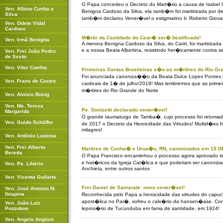
O Papa concedeu o Decreto do Mart�rio a causa de Isabel 
Ven. Albino Cunha e
Benigna Cardoso da Silva, ela tamb�m foi martirizada por d
Silva
tamb�m declarou Vener�vel o estigmatino Ir. Roberto Giova
Ven. Odete Vidal
Cardoso
M�rtir da Castidade do Cear� ser� beatificada!
Ven. Irmã Benigna
A menina Benigna Cardoso da Silva, do Cariri, foi martirizad
e a nossa Beata Albertina, resistindo her�icamente contra s
Ven. Frei João Pedro
de Sexto
Ven. Vítor Coelho
Primeiras Santas Brasileiras s�o as m�rtires do Rio Gr
Foi anunciada canoniza��o da Beata Dulce Lopes Pontes p
Ven. Frans de Castro
cardeais de 1� de julho/2019! Mas lembremos que as primeir
m�rtires do Rio Grande do Norte
Ven. Aloísio Boing
Ven. Me. Teresa
Pe. Donizetti declarado vener�vel!
Margarida
O grande taumaturgo de Tamba�, cujo processo foi retomad
Ven. Guido Schäffer
de 2017 o Decreto da Heroicidade das Virtudes! Multid�es 
milagres!
Ven. Antõnio Lustosa
Ven. Frei Alberto
Martires de Cunha� e Urua�u, RN, canonizados em 15
Beretta
O Papa Francisco encaminhou o processo agora aprovado t
e hist�ricos da Igreja Cat�lica e que poderiam ser canoniz
Ven. Pe. Libério
Anchieta, entre outros santos
Ven. Vicenta Guilarte
Frei Daniel de Samarate: novo vener�vel!
Ven. José Antonio M.
Ibiapina
Reconhecida pelo Papa a heroicidade das virtudes do capuc
apost�lica no Par�, sofreu o calv�rio da hansen�ase. Con
Ven. João Luiz
Pozzobon
lepros�rio de Tucunduba em fama de santidade, em 1924!
Ven. Angelo Angioni