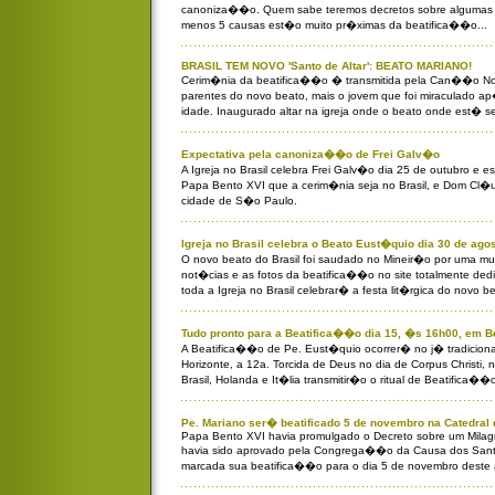
canoniza��o. Quem sabe teremos decretos sobre algumas 
menos 5 causas est�o muito pr�ximas da beatifica��o...
BRASIL TEM NOVO 'Santo de Altar': BEATO MARIANO!
Cerim�nia da beatifica��o � transmitida pela Can��o No
parentes do novo beato, mais o jovem que foi miraculado ap
idade. Inaugurado altar na igreja onde o beato onde est� s
Expectativa pela canoniza��o de Frei Galv�o
A Igreja no Brasil celebra Frei Galv�o dia 25 de outubro e 
Papa Bento XVI que a cerim�nia seja no Brasil, e Dom Cl�u
cidade de S�o Paulo.
Igreja no Brasil celebra o Beato Eust�quio dia 30 de agos
O novo beato do Brasil foi saudado no Mineir�o por uma mu
not�cias e as fotos da beatifica��o no site totalmente ded
toda a Igreja no Brasil celebrar� a festa lit�rgica do novo b
Tudo pronto para a Beatifica��o dia 15, �s 16h00, em Be
A Beatifica��o de Pe. Eust�quio ocorrer� no j� tradiciona
Horizonte, a 12a. Torcida de Deus no dia de Corpus Christi,
Brasil, Holanda e It�lia transmitir�o o ritual de Beatifica��
Pe. Mariano ser� beatificado 5 de novembro na Catedral
Papa Bento XVI havia promulgado o Decreto sobre um Milag
havia sido aprovado pela Congrega��o da Causa dos Sant
marcada sua beatifica��o para o dia 5 de novembro deste