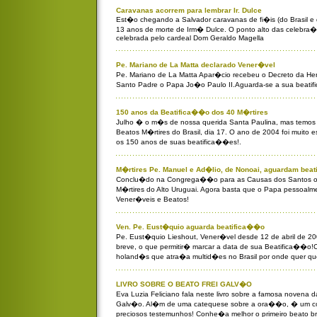
Caravanas acorrem para lembrar Ir. Dulce
Est�o chegando a Salvador caravanas de fi�is (do Brasil e
13 anos de morte de Irm� Dulce. O ponto alto das celebra�
celebrada pelo cardeal Dom Geraldo Magella
Pe. Mariano de La Matta declarado Vener�vel
Pe. Mariano de La Matta Apar�cio recebeu o Decreto da Her
Santo Padre o Papa Jo�o Paulo II.Aguarda-se a sua beati
150 anos da Beatifica��o dos 40 M�rtires
Julho � o m�s de nossa querida Santa Paulina, mas temos
Beatos M�rtires do Brasil, dia 17. O ano de 2004 foi muito 
os 150 anos de suas beatifica��es!.
M�rtires Pe. Manuel e Ad�lio, de Nonoai, aguardam bea
Conclu�do na Congrega��o para as Causas dos Santos o 
M�rtires do Alto Uruguai. Agora basta que o Papa pessoalm
Vener�veis e Beatos!
Ven. Pe. Eust�quio aguarda beatifica��o
Pe. Eust�quio Lieshout, Vener�vel desde 12 de abril de 2
breve, o que permitir� marcar a data de sua Beatifica��o
holand�s que atra�a multid�es no Brasil por onde quer qu
LIVRO SOBRE O BEATO FREI GALV�O
Eva Luzia Feliciano fala neste livro sobre a famosa novena d
Galv�o. Al�m de uma catequese sobre a ora��o, � um co
preciosos testemunhos! Conhe�a melhor o primeiro beato bra