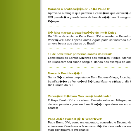
Marcada a beatifica��o de Jo�o Paulo II!
Aprovado o milagre que permitiu a cerim�nia que ocorrer�
XVI presidir� a grande festa da beatifica��o no Domingo d
P�squa!
S� falta marcar a beatifica��o de Irm� Dulce!
Dia 10 de dezembro o Papa Bento XVI concedeu o Decreto s
Vener�vel Dulce Lopes Pontes. Agora pode ser marcada a 
a nova beata aos altares do Brasil!
19 de novembro: primeiros santos do Brasil!
Lembramos os Santos M�rtires das Miss�es, Roque, Afons
do Brasil com seu suor e sangue, dando-nos exemplo de ard
Marcada Beatifica��o!
Santa S� aceitou proposta de Dom Dadeus Grings, Arcebispo
beatifica��o da Vener�vel B�rbara Maix no s�bado, dia 6
Rio Grande do Sul
Vener�vel B�rbara Maix ser� beatificada!
O Papa Bento XVI concedeu o Decreto sobre um Milagre pa
decreto permite agora sua beatifica��o, que deve ser em 
altares!
Papa Jo�o Paulo II j� � Vener�vel!
Papa Bento XVI, como era esperado, concedeu o Decreto da
antecessor. Conclui-se a fase mais dif�cil e demorada da
mais significativa e importante!