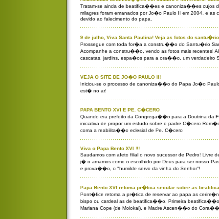
Tratam-se ainda de beatifica��es e canoniza��es cujos dec
milagres foram emanados por Jo�o Paulo II em 2004, e as 
devido ao falecimento do papa.
9 de julho, Viva Santa Paulina! Veja as fotos do santu�
Prossegue com toda for�a a constru��o do Santu�rio Sant
Acompanhe a constru��o, vendo as fotos mais recentes! Ali 
cascatas, jardins, espa�os para a ora��o, um verdadeiro 
VEJA O SITE DE JO�O PAULO II!
Iniciou-se o processo de canoniza��o do Papa Jo�o Paulo II
est� no ar!
PAPA BENTO XVI E PE. C�CERO
Quando era prefeito da Congrega��o para a Doutrina da 
iniciativa de propor um estudo sobre o padre C�cero Rom�o
coma a reabilita��o eclesial de Pe. C�cero
Viva o Papa Bento XVI !!!
Saudamos com afeto filial o novo sucessor de Pedro! Livre 
j� o amamos como o escolhido por Deus para ser nosso Pas
e prova��o, o "humilde servo da vinha do Senhor"!
Papa Bento XVI retoma pr�tica secular sobre as beatif
Pont�fice retoma a pr�tica de reservar ao papa as cerim�
bispo ou cardeal as de beatifica��o. Primeira beatifica��o
Mariana Cope (de Molokai), e Madre Ascen��o do Cora��