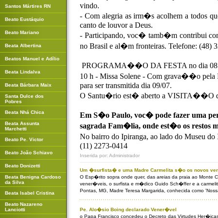
vindo.
Santos Mártires RN
- Com alegria as irm�s acolhem a todos qu
Beato Eustáquio
canto de louvor a Deus.
Beato Mariano
- Participando, voc� tamb�m contribui c
no Brasil e al�m fronteiras. Telefone: (48)
Beata Albertina
Beatos Manuel e Adílio
PROGRAMA��O DA FESTA no dia 08 de 
Beata Lindalva
10 h - Missa Solene - Com grava��o pela
para ser transmitida dia 09/07.
Beata Bárbara Maix
O Santu�rio est� aberto a VISITA��O da
Santa Dulce dos
Pobres
Beata Nhá Chica
Em S�o Paulo, voc� pode fazer uma p
Beata Assunta
sagrada Fam�lia, onde est�o os restos m
Marchetti
No bairro do Ipiranga, ao lado do Museu do
Beato Pe. Victor
(11) 2273-0414
Beato João Schiavo
Inserida por: Administrador
Beato Donizetti
Um �surfista� e uma Madre Carmelita s�o os novos ven
Beata Benigna Cardoso
O Esp�rito sopra onde quer, das areias da praia ao Monte C
da Silva
vener�veis, o surfista e m�dico Guido Sch�ffer e a carmel
Pontas, MG, Madre Teresa Margarida, conhecida como 'Nos
Beata Isabel Cristina
Beato Nazareno
Lanciotti
Pe. Alo�sio Boing declarado Vener�vel
o Papa Francisco concedeu o Decreto das Virtudes Her�icas