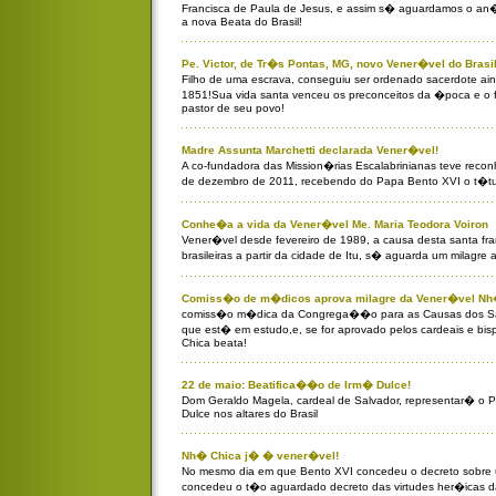
Francisca de Paula de Jesus, e assim s� aguardamos o an�
a nova Beata do Brasil!
Pe. Victor, de Tr�s Pontas, MG, novo Vener�vel do Brasil
Filho de uma escrava, conseguiu ser ordenado sacerdote a
1851!Sua vida santa venceu os preconceitos da �poca e o f
pastor de seu povo!
Madre Assunta Marchetti declarada Vener�vel!
A co-fundadora das Mission�rias Escalabrinianas teve recon
de dezembro de 2011, recebendo do Papa Bento XVI o t�tu
Conhe�a a vida da Vener�vel Me. Maria Teodora Voiron
Vener�vel desde fevereiro de 1989, a causa desta santa fra
brasileiras a partir da cidade de Itu, s� aguarda um milagre 
Comiss�o de m�dicos aprova milagre da Vener�vel Nh
comiss�o m�dica da Congrega��o para as Causas dos San
que est� em estudo,e, se for aprovado pelos cardeais e bi
Chica beata!
22 de maio: Beatifica��o de Irm� Dulce!
Dom Geraldo Magela, cardeal de Salvador, representar� o
Dulce nos altares do Brasil
Nh� Chica j� � vener�vel!
No mesmo dia em que Bento XVI concedeu o decreto sobre u
concedeu o t�o aguardado decreto das virtudes her�icas d