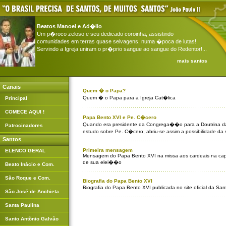
Beatos Manoel e Ad�lio
Um p�roco zeloso e seu dedicado coroinha, assistindo
comunidades em terras quase selvagens, numa �poca de lutas!
Servindo a Igreja uniram o pr�prio sangue ao sangue do Redentor!...
mais santos
Canais
Quem � o Papa?
Quem � o Papa para a Igreja Cat�lica
Principal
COMECE AQUI !
Papa Bento XVI e Pe. C�cero
Quando era presidente da Congrega��o para a Doutrina d
Patrocinadores
estudo sobre Pe. C�cero; abriu-se assim a possibilidade da 
Santos
Primeira mensagem
ELENCO GERAL
Mensagem do Papa Bento XVI na missa aos cardeais na capel
de sua elei��o
Beato Inácio e Com.
São Roque e Com.
Biografia do Papa Bento XVI
Biografia do Papa Bento XVI publicada no site oficial da Sa
São José de Anchieta
Santa Paulina
Santo Antõnio Galvão