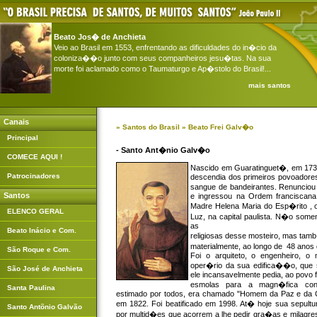
Beato Jos� de Anchieta
Veio ao Brasil em 1553, enfrentando as dificuldades do in�cio da
coloniza��o junto com seus companheiros jesu�tas. Na sua
morte foi aclamado como o Taumaturgo e Ap�stolo do Brasil!...
mais santos
Canais
»
Santos do Brasil
» Beato Frei Galv�o
Principal
- Santo Ant�nio Galv�o
COMECE AQUI !
Nascido em Guaratinguet�, em 173
Patrocinadores
descendia dos primeiros povoadores
sangue de bandeirantes. Renuncio
Santos
e ingressou na Ordem franciscan
Madre Helena Maria do Esp�rito ,
ELENCO GERAL
Luz, na capital paulista. N�o some
as
Beato Inácio e Com.
religiosas desse mosteiro, mas tam
materialmente, ao longo de 48 ano
São Roque e Com.
Foi o arquiteto, o engenheiro, 
oper�rio da sua edifica��o, que
São José de Anchieta
ele incansavelmente pedia, ao povo fi
esmolas para a magn�fica con
Santa Paulina
estimado por todos, era chamado "Homem da Paz e da C
em 1822. Foi beatificado em 1998. At� hoje sua sepultur
Santo Antõnio Galvão
por multid�es que acorrem a lhe pedir gra�as e milag