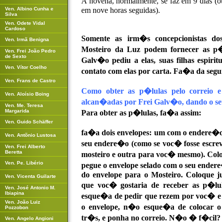
A novena, normalmente, se faz em 9 dias (
Ven. Albino Cunha e
em nove horas seguidas).
Silva
Ven. Odete Vidal
Cardoso
Somente as irm�s concepcionistas dos
Ven. Irmã Benigna
Mosteiro da Luz podem fornecer as p�l
Ven. Frei João Pedro
de Sexto
Galv�o pediu a elas, suas filhas espiri
Ven. Vítor Coelho
contato com elas por carta. Fa�a da segu
Ven. Frans de Castro
Como obter as p�lulas pelo correio 
Ven. Aloísio Boing
alcan�adas por Frei Galv�o, dando o se
Ven. Me. Teresa
Margarida
Para obter as p�lulas, fa�a assim:
Ven. Guido Schäffer
fa�a dois envelopes: um com o endere�o
Ven. Antõnio Lustosa
seu endere�o (como se voc� fosse escrev
Ven. Frei Alberto
Beretta
mosteiro e outra para voc� mesmo). Coloq
Ven. Pe. Libério
pegue o envelope selado com o seu ender
do envelope para o Mosteiro. Coloque j
Ven. Vicenta Guilarte
que voc� gostaria de receber as p�lu
Ven. José Antonio M.
Ibiapina
esque�a de pedir que rezem por voc� e
Ven. João Luiz
o envelope, n�o esque�a de colocar o
Pozzobon
tr�s, e ponha no correio. N�o � f�cil?
Ven. Angelo Angioni