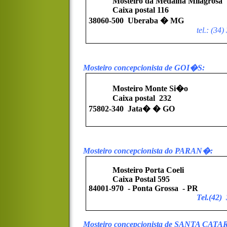
Mosteiro da Medalha Milagrosa
Caixa postal 116
38060-500
Uberaba � MG
tel.: (34
Mosteiro concepcionista de GOI�S:
Mosteiro Monte Si�o
Caixa postal
232
75802-340
Jata� � GO
Mosteiro concepcionista do PARAN�:
Mosteiro Porta Coeli
Caixa Postal 595
84001-970
- Ponta Grossa
- PR
Tel.(42)
Mosteiro concepcionista de SANTA CATA