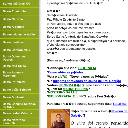
e prodigiosas "p�lulas de Frei Galv�o".
Santos Mártires RN
Ora��o
Beato Eustáquio
Sant�ssima Trindade,
Beato Mariano
Pai, Filho e Esp�rito Santo,
eu Vos adoro, louvo e Vos dou gra�as
Beata Albertina
pelos benef�cios que me fizestes.
Pe�o-vos, por tudo o que fez e sofreu vosso
Beatos Manuel e Adílio
Servo Santo Ant�nio de Sant'Anna Galv�o,
que aumenteis em mim a f�, a esperan�a e a caridade,
Beata Lindalva
e Vos digneis conceder-me
a gra�a que ardentemente desejo.
Beata Bárbara Maix
Am�m.
Santa Dulce dos
Pobres
(Pai-nosso, Ave-Maria, Gl�ria)
Beata Nhá Chica
*Conhe�a sua vida:
BIOGRAFIA
*
Como obter as p�lulas
Beata Assunta
Marchetti
*Veja o
LIVRO
: "Novena com as P�lulas"
*Os
milagres aprovados da causa de Frei Galv�o
Beato Pe. Victor
*outras
INFORMA��ES
: processo de canoniza��o,
*Quem foi
MADRE HELENA
?
Beato João Schiavo
*
MOSTEIRO DA LUZ
*
BIBLIOGRAFIA E LINKS
sobre Frei Galv�o
Beato Donizetti
Para sua ora��o pessoal, sugerimos duas
Ladainhas
Beata Benigna Cardoso
da Silva
N�o deixe de ler o livro �
Novena das
Beata Isabel Cristina
Galv�o
"!
Beato Nazareno
O livro foi escrito pensan
Lanciotti