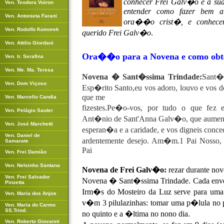
conhecer Frei Galv�o e a sua 
Ven. Teodora Voiron
entender como fazer bem a
Ven. Antonieta Farani
ora��o crist�, e conhece
Ven. Rodolfo Komorek
querido Frei Galv�o
.
Ven. Attilio Giordani
Ora��o para a N
ovena e como obt
Ven. Ir. Serafina
Ven. Me. Ma. Teresa
Novena � Sant�ssima Trindade:
Sant�s
Ven. Dom Viçoso
Esp�rito Santo,eu vos adoro, louvo e vos 
que me
Ven. Marcello Candia
fizestes.Pe�o-vos, por tudo o que fez 
Ven. Pelágio Sauter
Ant�nio de Sant'Anna Galv�o, que aument
Ven. José Marchetti
esperan�a e a caridade, e vos digneis conc
Ven. Daniel de
ardentemente desejo. Am�m.1 Pai Nosso,
Samarate
Pai
Ven. Frei Damião
Ven. Nelsinho Santana
Novena de Frei Galv�o:
rezar durante no
Ven. Frei Salvador
Novena � Sant�ssima Trindade. Cada enve
Pinzetta
Irm�s do Mosteiro da Luz serve para uma
Ven. Maria dos Anjos
v�m 3 pilulazinhas: tomar uma p�lula no p
Ven. Maria do Carmo
SS.Trind.
no quinto e a �ltima no nono dia.
Ven. Roberto Giovanni