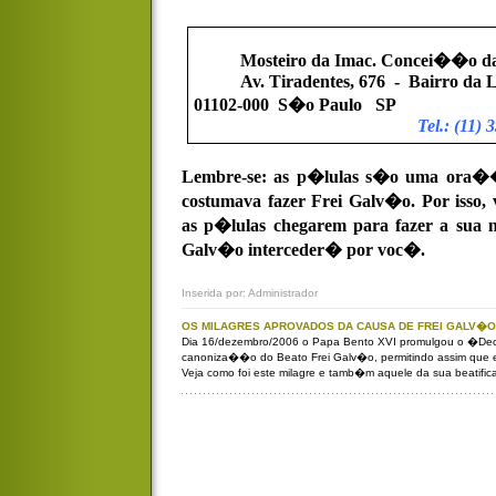
Mosteiro da Imac. Concei��o d
Av. Tiradentes, 676
-
Bairro da 
01102-000
S�o Paulo
SP
Tel.: (11)
Lembre-se: as p�lulas s�o uma ora��
costumava fazer Frei Galv�o. Por isso,
as p�lulas chegarem para fazer a sua 
Galv�o interceder� por voc�.
Inserida por: Administrador
OS MILAGRES APROVADOS DA CAUSA DE FREI GALV�O
Dia 16/dezembro/2006 o Papa Bento XVI promulgou o �Decr
canoniza��o do Beato Frei Galv�o, permitindo assim que e
Veja como foi este milagre e tamb�m aquele da sua beati