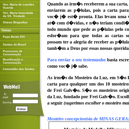
Quando as irm�s receberem a sua carta, v
Ven. Maria de Lourdes
Guarda
enviarem as p�lulas, pois a carta pa
Ven. Maria Imaculada
voc� j� est� pronta. Elas levam uma vi
da SS. Trindade
at� com d�vidas, e n�o teriam condi��
Outras Biografias
todo mundo que pede as p�lulas pelo cor
Temas
esfor�am para que todas as cartas se
Papa Bento XVI
possam ter a alegria de receber as p�lu
Santos do Brasil
tamb�m a Deus por essas nossas querida
Processos de
Canonização
Para enviar o seu testemunho
basta escre
Beatificação e
Canonização
como voc� j� sabe.
Comunhão dos Santos
As irm�s do Mosteiro da Luz, em S�o P
carta para qualquer um dos 10 mosteiro
de Frei Galv�o. S�o os mosteiros origi
E-
da Luz, fundado por Frei Galv�o. Escol
mail:
a seguir
(sugerimos escolher o mosteiro m
Senha:
Mosteiro concepcionista de MINAS GERA