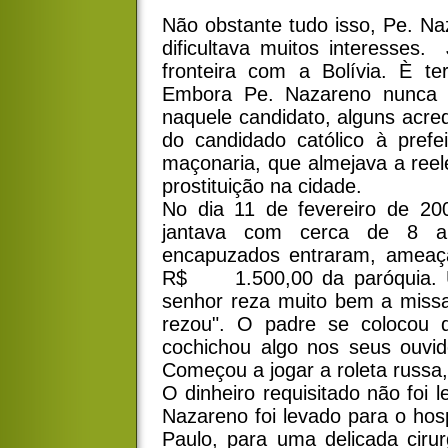
Não obstante tudo isso, Pe. Na
dificultava muitos interesses
fronteira com a Bolívia. È ter
Embora Pe. Nazareno nunca t
naquele candidato, alguns acredi
do candidado católico à prefe
maçonaria, que almejava a reele
prostituição na cidade.
No dia 11 de fevereiro de 20
jantava com cerca de 8 am
encapuzados entraram, ameaç
R$ 1.500,00 da paróquia. Um
senhor reza muito bem a missa
rezou". O padre se colocou
cochichou algo nos seus ouvi
Começou a jogar a roleta russa, 
O dinheiro requisitado não foi 
Nazareno foi levado para o hos
Paulo, para uma delicada cirur