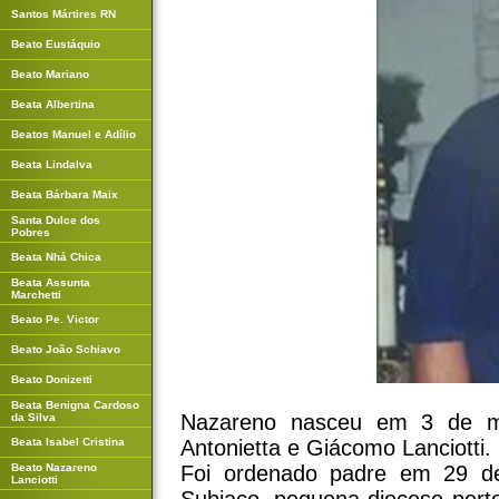
Santos Mártires RN
Beato Eustáquio
Beato Mariano
Beata Albertina
Beatos Manuel e Adílio
Beata Lindalva
Beata Bárbara Maix
Santa Dulce dos
Pobres
Beata Nhá Chica
Beata Assunta
Marchetti
Beato Pe. Victor
Beato João Schiavo
Beato Donizetti
Beata Benigna Cardoso
Nazareno nasceu em 3 de ma
da Silva
Beata Isabel Cristina
Antonietta e Giácomo Lanciotti.
Beato Nazareno
Foi ordenado padre em 29 de
Lanciotti