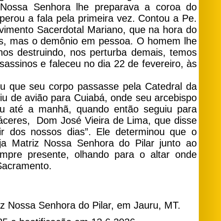
s Nossa Senhora lhe preparava a coroa do
uperou a fala pela primeira vez. Contou a Pe.
vimento Sacerdotal Mariano, que na hora do
ens, mas o demônio em pessoa. O homem lhe
nos destruindo, nos perturba demais, temos
assinos e faleceu no dia 22 de fevereiro, às
u que seu corpo passasse pela Catedral da
uiu de avião para Cuiabá, onde seu arcebispo
ou até a manhã, quando então seguiu para
áceres, Dom José Vieira de Lima, que disse
r dos nossos dias”. Ele determinou que o
ja Matriz Nossa Senhora do Pilar junto ao
empre presente, olhando para o altar onde
Sacramento.
riz Nossa Senhora do Pilar, em Jauru, MT.