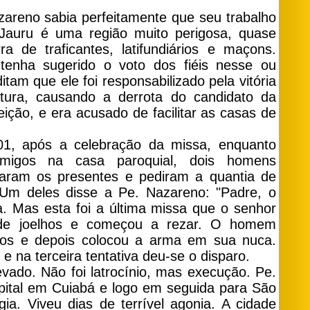
zareno sabia perfeitamente que seu trabalho
. Jauru é uma região muito perigosa, quase
ra de traficantes, latifundiários e maçons.
enha sugerido o voto dos fiéis nesse ou
tam que ele foi responsabilizado pela vitória
itura, causando a derrota do candidato da
ição, e era acusado de facilitar as casas de
01, após a celebração da missa, enquanto
igos na casa paroquial, dois homens
aram os presentes e pediram a quantia de
 deles disse a Pe. Nazareno: "Padre, o
. Mas esta foi a última missa que o senhor
 de joelhos e começou a rezar. O homem
dos e depois colocou a arma em sua nuca.
e na terceira tentativa deu-se o disparo.
levado. Não foi latrocínio, mas execução. Pe.
pital em Cuiabá e logo em seguida para São
gia. Viveu dias de terrível agonia. A cidade