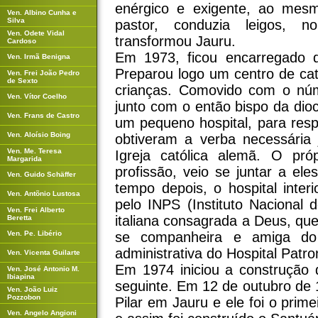
enérgico e exigente, ao me
Ven. Albino Cunha e
Silva
pastor, conduzia leigos, 
Ven. Odete Vidal
transformou Jauru.
Cardoso
Em 1973, ficou encarregado d
Ven. Irmã Benigna
Preparou logo um centro de cate
Ven. Frei João Pedro
de Sexto
crianças. Comovido com o núm
Ven. Vítor Coelho
junto com o então bispo da di
Ven. Frans de Castro
um pequeno hospital, para respo
Ven. Aloísio Boing
obtiveram a verba necessária j
Ven. Me. Teresa
Igreja católica alemã. O pr
Margarida
profissão, veio se juntar a el
Ven. Guido Schäffer
tempo depois, o hospital inter
Ven. Antõnio Lustosa
pelo INPS (Instituto Nacional 
Ven. Frei Alberto
italiana consagrada a Deus, qu
Beretta
Ven. Pe. Libério
se companheira e amiga do
administrativa do Hospital Patr
Ven. Vicenta Guilarte
Em 1974 iniciou a construção 
Ven. José Antonio M.
Ibiapina
seguinte. Em 12 de outubro de 
Ven. João Luiz
Pozzobon
Pilar em Jauru e ele foi o prime
Ven. Angelo Angioni