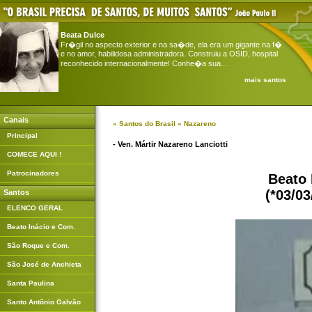
Beata Dulce
Fr�gil no aspecto exterior e na sa�de, ela era um gigante na f�
e no amor, habilidosa administradora. Construiu a OSID, hospital
reconhecido internacionalmente! Conhe�a sua...
mais santos
Canais
»
Santos do Brasil
» Nazareno
Principal
- Ven. Mártir Nazareno Lanciotti
COMECE AQUI !
Patrocinadores
Beato 
(*03/03
Santos
ELENCO GERAL
Beato Inácio e Com.
São Roque e Com.
São José de Anchieta
Santa Paulina
Santo Antõnio Galvão