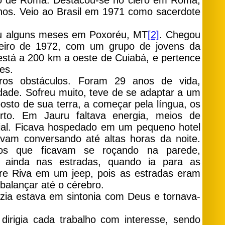
to de Roma. Destacou-se no clero em Roma,
nos. Veio ao Brasil em 1971 como sacerdote
cou alguns meses em Poxoréu, MT
[2]
. Chegou
eiro de 1972, com um grupo de jovens da
stá a 200 km a oeste de Cuiabá, e pertence
es.
ros obstáculos. Foram 29 anos de vida,
dade. Sofreu muito, teve de se adaptar a um
osto de sua terra, a começar pela língua, os
rto. Em Jauru faltava energia, meios de
ial. Ficava hospedado em um pequeno hotel
vam conversando até altas horas da noite.
os que ficavam se roçando na parede,
ia ainda nas estradas, quando ia para as
re Riva em um jeep, pois as estradas eram
 balançar até o cérebro.
zia estava em sintonia com Deus e tornava-
 dirigia cada trabalho com interesse, sendo