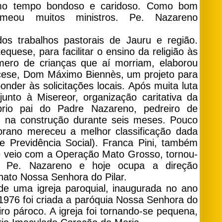
smo tempo bondoso e caridoso. Como bom
nomeou muitos ministros. Pe. Nazareno
os trabalhos pastorais de Jauru e região.
quese, para facilitar o ensino da religião às
ero de crianças que aí morriam, elaborou
ocese, Dom Máximo Biennès, um projeto para
nder às solicitações locais. Após muita luta
unto à Misereor, organização caritativa da
óprio pai do Padre Nazareno, pedreiro de
es na construção durante seis meses. Pouco
iorano mereceu a melhor classificação dada
de Previdência Social). Franca Pini, também
e veio com a Operação Mato Grosso, tornou-
 Pe. Nazareno e hoje ocupa a direção
onato Nossa Senhora do Pilar.
de uma igreja paroquial, inaugurada no ano
1976 foi criada a paróquia Nossa Senhora do
iro pároco. A igreja foi tornando-se pequena,