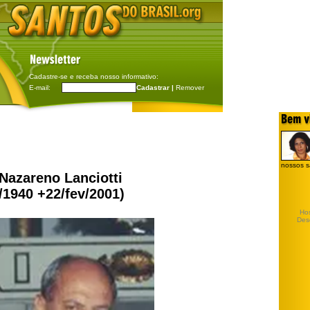
Cadastre-se e receba nosso informativo:
E-mail:
Cadastrar |
Remover
nossos s
Nazareno Lanciotti
/1940 +22/fev/2001)
Ho
Des