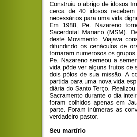
Construiu o abrigo de idosos I
cerca de 40 idosos recebem t
necessários para uma vida dign
Em 1988, Pe. Nazareno torno
Sacerdotal Mariano (MSM). Des
deste Movimento. Viajava cons
difundindo os cenáculos de or
tornaram numerosos os grupos 
Pe. Nazareno semeou a sement
vida pôde ver alguns frutos de 
dois pólos de sua missão. A co
partida para uma nova vida espi
diária do Santo Terço. Realizo
Sacramento durante o dia intei
foram colhidos apenas em Jaur
parte. Foram inúmeras as conve
verdadeiro pastor.
Seu martírio