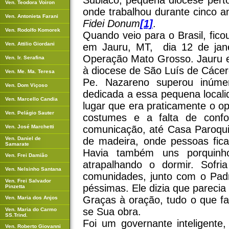
Subiaco, pequena diocese per
Ven. Teodora Voiron
onde trabalhou durante cinco a
Ven. Antonieta Farani
Fidei Donum
[1]
.
Ven. Rodolfo Komorek
Quando veio para o Brasil, fi
Ven. Attilio Giordani
em Jauru, MT, dia 12 de jan
Operação Mato Grosso. Jauru e
Ven. Ir. Serafina
à diocese de São Luís de Cácer
Ven. Me. Ma. Teresa
Pe. Nazareno superou inúme
Ven. Dom Viçoso
dedicada a essa pequena locali
Ven. Marcello Candia
lugar que era praticamente o op
Ven. Pelágio Sauter
costumes e a falta de confo
Ven. José Marchetti
comunicação, até Casa Paroqu
Ven. Daniel de
de madeira, onde pessoas fica
Samarate
Havia também uns porquinh
Ven. Frei Damião
atrapalhando o dormir. Sofr
Ven. Nelsinho Santana
comunidades, junto com o Pad
Ven. Frei Salvador
péssimas. Ele dizia que parecia
Pinzetta
Graças à oração, tudo o que fa
Ven. Maria dos Anjos
se Sua obra.
Ven. Maria do Carmo
SS.Trind.
Foi um governante inteligente,
Ven. Roberto Giovanni