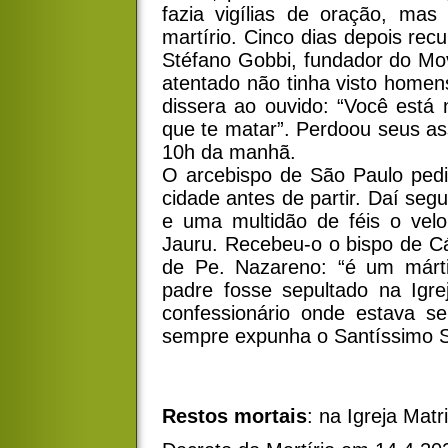
fazia vigílias de oração, ma
martírio. Cinco dias depois rec
Stéfano Gobbi, fundador do Mo
atentado não tinha visto hom
dissera ao ouvido: “Você está 
que te matar”. Perdoou seus ass
10h da manhã.
O arcebispo de São Paulo pedi
cidade antes de partir. Daí seg
e uma multidão de féis o vel
Jauru. Recebeu-o o bispo de C
de Pe. Nazareno: “é um márti
padre fosse sepultado na Igre
confessionário onde estava s
sempre expunha o Santíssimo 
Restos mortais
: na Igreja Mat