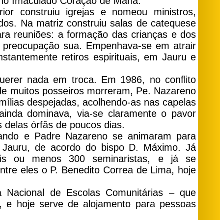
ário Imaculado Coração de Maria.
ior construiu igrejas e nomeou ministros,
dos. Na matriz construiu salas de catequese
ra reuniões: a formação das crianças e dos
e preocupação sua. Empenhava-se em atrair
nstantemente retiros espirituais, em Jauru e
erer nada em troca. Em 1986, no conflito
de muitos posseiros morreram, Pe. Nazareno
amílias despejadas, acolhendo-as nas capelas
inda dominava, via-se claramente o pavor
 delas órfãs de poucos dias.
mando e Padre Nazareno se animaram para
 Jauru, de acordo do bispo D. Máximo. Já
is ou menos 300 seminaristas, e já se
ntre eles o P. Benedito Correa de Lima, hoje
Nacional de Escolas Comunitárias – que
, e hoje serve de alojamento para pessoas