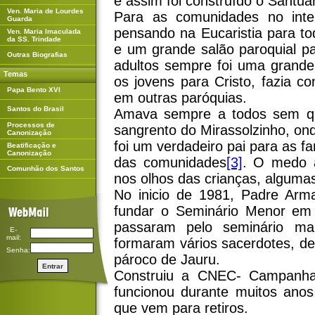
e assim foi construído o Santu
Ven. Maria de Lourdes
Para as comunidades no inter
Guarda
pensando na Eucaristia para to
Ven. Maria Imaculada
da SS. Trindade
e um grande salão paroquial pa
Outras Biografias
adultos sempre foi uma grand
Temas
os jovens para Cristo, fazia co
Papa Bento XVI
em outras paróquias.
Santos do Brasil
Amava sempre a todos sem qu
Processos de
sangrento do Mirassolzinho, on
Canonização
foi um verdadeiro pai para as f
Beatificação e
Canonização
das comunidades
[3]
. O medo a
Comunhão dos Santos
nos olhos das crianças, algumas
No inicio de 1981, Padre Ar
fundar o Seminário Menor em
passaram pelo seminário ma
E-
mail:
formaram vários sacerdotes, de
Senha:
pároco de Jauru.
Construiu a CNEC- Campanha 
funcionou durante muitos anos
que vem para retiros.