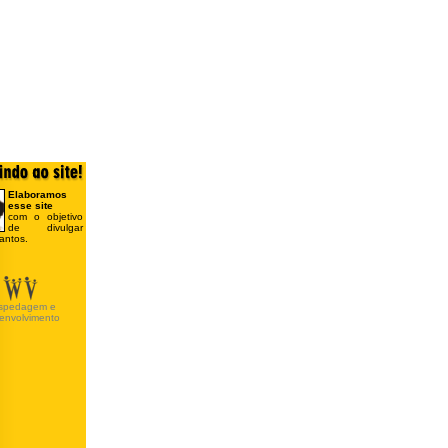
Elaboramos
esse site
com o objetivo
de divulgar
antos.
spedagem e
envolvimento