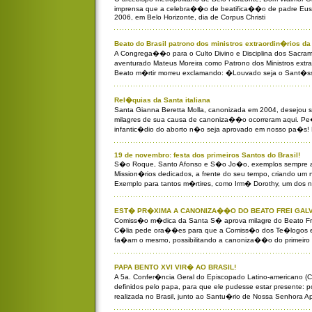
imprensa que a celebra��o de beatifica��o de padre Eus
2006, em Belo Horizonte, dia de Corpus Christi
Beato do Brasil patrono dos ministros extraordin�rios 
A Congrega��o para o Culto Divino e Disciplina dos Sacr
aventurado Mateus Moreira como Patrono dos Ministros extr
Beato m�rtir morreu exclamando: �Louvado seja o Sant�
Rel�quias da Santa italiana
Santa Gianna Beretta Molla, canonizada em 2004, desejou ser
milagres de sua causa de canoniza��o ocorreram aqui. P
infantic�dio do aborto n�o seja aprovado em nosso pa�s! 
19 de novembro: festa dos primeiros Santos do Brasil!
S�o Roque, Santo Afonso e S�o Jo�o, exemplos sempre atua
Mission�rios dedicados, a frente do seu tempo, criando u
Exemplo para tantos m�rtires, como Irm� Dorothy, um dos 
EST� PR�XIMA A CANONIZA��O DO BEATO FREI GAL
Comiss�o m�dica da Santa S� aprova milagre do Beato Fr
C�lia pede ora��es para que a Comiss�o dos Te�logos e
fa�am o mesmo, possibilitando a canoniza��o do primeiro s
PAPA BENTO XVI VIR� AO BRASIL!
A 5a. Confer�ncia Geral do Episcopado Latino-americano (
definidos pelo papa, para que ele pudesse estar presente: 
realizada no Brasil, junto ao Santu�rio de Nossa Senhora A