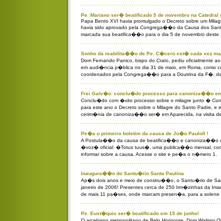
Pe. Mariano ser� beatificado 5 de novembro na Catedral
Papa Bento XVI havia promulgado o Decreto sobre um Milag
havia sido aprovado pela Congrega��o da Causa dos Sant
marcada sua beatifica��o para o dia 5 de novembro deste
Sonho da reabilita��o de Pe. C�cero est� cada vez ma
Dom Fernando Panico, bispo do Crato, pediu oficialmente 
em audi�ncia p�blica no dia 31 de maio, em Roma, como 
coordenados pela Congrega��o para a Doutrina da F�, d
Frei Galv�o: conclu�do processo para canoniza��o em
Conclu�do com �xito processo sobre o milagre junto � C
para este ano o Decreto sobre o Milagre do Santo Padre, e i
cerim�nia de canoniza��o ser� em Aparecida, na visita de 
Pe�a o primeiro boletim da causa de Jo�o PauloII !
A Postula��o da causa de beatifica��o e canoniza��o do
�voz� oficial: �Totus tuus�, uma publica��o mensal, com 
informar sobre a causa. Acesse o site e pe�a o n�mero 1.
Inaugura��o do Santu�rio Santa Paulina
Ap�s dois anos e meio de constru��o, o Santu�rio de San
janeiro de 2006! Presentes cerca de 250 Irm�zinhas da Imac
de mais 11 pa�ses, onde marcam presen�a, para a solen
Pe. Eust�quio ser� beatificado em 15 de junho!
O arcebispo metropolitano de Belo Horizonte, Dom Walmor O