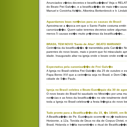
Anunciados v�rios decretos e beatifica��es! Veja o RE
do Beato Frei Galv�o, e a beatifica��o de mais tr�s causas 
Manuel e Coroinha Ad�lio, Albertina Berkenbrock e Ir. Lindal
Aguardamos boas not�cias para as causas do Brasil
Aproxima-se a �poca em que o Santo Padre costuma emitir 
canoniza��o. Quem sabe teremos decretos sobre algumas 
menos 5 causas est�o muito pr�ximas da beatifica��o...
BRASIL TEM NOVO 'Santo de Altar': BEATO MARIANO!
Cerim�nia da beatifica��o � transmitida pela Can��o No
parentes do novo beato, mais o jovem que foi miraculado ap
idade. Inaugurado altar na igreja onde o beato onde est� s
Expectativa pela canoniza��o de Frei Galv�o
A Igreja no Brasil celebra Frei Galv�o dia 25 de outubro e 
Papa Bento XVI que a cerim�nia seja no Brasil, e Dom Cl�u
cidade de S�o Paulo.
Igreja no Brasil celebra o Beato Eust�quio dia 30 de agos
O novo beato do Brasil foi saudado no Mineir�o por uma mu
not�cias e as fotos da beatifica��o no site totalmente ded
toda a Igreja no Brasil celebrar� a festa lit�rgica do novo b
Tudo pronto para a Beatifica��o dia 15, �s 16h00, em Be
A Beatifica��o de Pe. Eust�quio ocorrer� no j� tradiciona
Horizonte, a 12a. Torcida de Deus no dia de Corpus Christi,
Brasil, Holanda e It�lia transmitir�o o ritual de Beatifica��