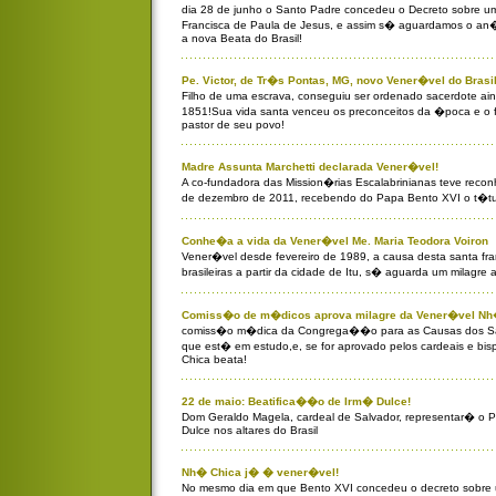
dia 28 de junho o Santo Padre concedeu o Decreto sobre u
Francisca de Paula de Jesus, e assim s� aguardamos o an�
a nova Beata do Brasil!
Pe. Victor, de Tr�s Pontas, MG, novo Vener�vel do Brasil
Filho de uma escrava, conseguiu ser ordenado sacerdote a
1851!Sua vida santa venceu os preconceitos da �poca e o f
pastor de seu povo!
Madre Assunta Marchetti declarada Vener�vel!
A co-fundadora das Mission�rias Escalabrinianas teve recon
de dezembro de 2011, recebendo do Papa Bento XVI o t�tu
Conhe�a a vida da Vener�vel Me. Maria Teodora Voiron
Vener�vel desde fevereiro de 1989, a causa desta santa fra
brasileiras a partir da cidade de Itu, s� aguarda um milagre 
Comiss�o de m�dicos aprova milagre da Vener�vel Nh
comiss�o m�dica da Congrega��o para as Causas dos San
que est� em estudo,e, se for aprovado pelos cardeais e bi
Chica beata!
22 de maio: Beatifica��o de Irm� Dulce!
Dom Geraldo Magela, cardeal de Salvador, representar� o
Dulce nos altares do Brasil
Nh� Chica j� � vener�vel!
No mesmo dia em que Bento XVI concedeu o decreto sobre u