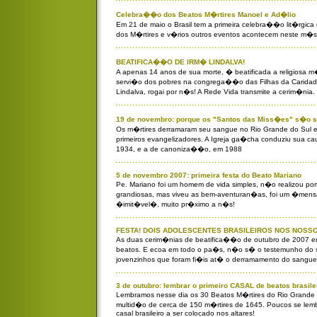
Celebra��o dos Beatos M�rtires Manoel e Ad�lio
Em 21 de maio o Brasil tem a primeira celebra��o lit�rgica 
dos M�rtires e v�rios outros eventos acontecem neste m�s
BEATIFICA��O DE IRM� LINDALVA!
A apenas 14 anos de sua morte, � beatificada a religiosa m
servi�o dos pobres na congrega��o das Filhas da Caridad
Lindalva, rogai por n�s! A Rede Vida transmite a cerim�nia.
19 de novembro: porque os "Santos das Miss�es" s�o sa
Os m�rtires derramaram seu sangue no Rio Grande do Sul e
primeiros evangelizadores. A Igreja ga�cha conduziu sua c
1934, e a de canoniza��o, em 1988
5 de novembro 2007: primeira festa do Beato Mariano
Pe. Mariano foi um homem de vida simples, n�o realizou por
grandiosas, mas viveu as bem-aventuran�as, foi um �mens
�imit�vel�, muito pr�ximo a n�s!
FESTA! DOIS ADOLESCENTES BRASILEIROS NOS NOSSO
As duas cerim�nias de beatifica��o de outubro de 2007 em
beatos. E ecoa em todo o pa�s, n�o s� o testemunho do s
jovenzinhos que foram fi�is at� o derramamento do sangue
3 de outubro: lembrar o primeiro CASAL de beatos brasile
Lembramos nesse dia os 30 Beatos M�rtires do Rio Grande
multid�o de cerca de 150 m�rtires de 1645. Poucos se lemb
casal brasileiro a ser colocado nos altares!