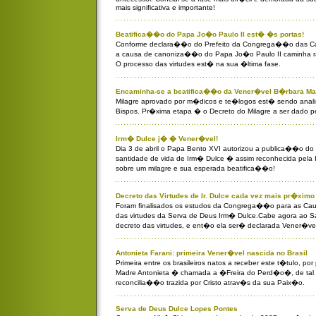
mais significativa e importante!
Beatifica��o do Papa Jo�o Paulo II est� �s portas!
Conforme declara��o do Prefeito da Congrega��o das Ca
a causa de canoniza��o do Papa Jo�o Paulo II caminha r
O processo das virtudes est� na sua �ltima fase.
Encaminha-se a beatifica��o da Vener�vel B�rbara Ma
Milagre aprovado por m�dicos e te�logos est� sendo anal
Bispos. Pr�xima etapa � o Decreto do Milagre a ser dado p
Irm� Dulce j� � Vener�vel!
Dia 3 de abril o Papa Bento XVI autorizou a publica��o do 
santidade de vida de Irm� Dulce � assim reconhecida pela 
sobre um milagre e sua esperada beatifica��o!
Decreto das Virtudes de Ir. Dulce cada vez mais pr�ximo
Foram finalisados os estudos da Congrega��o para as Cau
das virtudes da Serva de Deus Irm� Dulce.Cabe agora ao Sa
decreto das virtudes, e ent�o ela ser� declarada Vener�ve
Antonieta Farani: primeira Vener�vel nascida no Brasil
Primeira entre os brasileiros natos a receber este t�tulo, p
Madre Antonieta � chamada a �Freira do Perd�o�, de tal
reconcilia��o trazida por Cristo atrav�s da sua Paix�o.
Serva de Deus Dulce Lopes Pontes