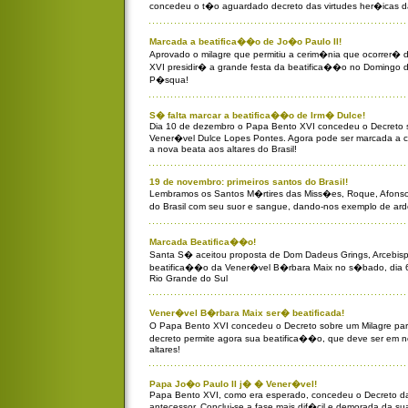
concedeu o t�o aguardado decreto das virtudes her�icas d
Marcada a beatifica��o de Jo�o Paulo II!
Aprovado o milagre que permitiu a cerim�nia que ocorrer�
XVI presidir� a grande festa da beatifica��o no Domingo d
P�squa!
S� falta marcar a beatifica��o de Irm� Dulce!
Dia 10 de dezembro o Papa Bento XVI concedeu o Decreto s
Vener�vel Dulce Lopes Pontes. Agora pode ser marcada a 
a nova beata aos altares do Brasil!
19 de novembro: primeiros santos do Brasil!
Lembramos os Santos M�rtires das Miss�es, Roque, Afons
do Brasil com seu suor e sangue, dando-nos exemplo de ard
Marcada Beatifica��o!
Santa S� aceitou proposta de Dom Dadeus Grings, Arcebispo
beatifica��o da Vener�vel B�rbara Maix no s�bado, dia 6
Rio Grande do Sul
Vener�vel B�rbara Maix ser� beatificada!
O Papa Bento XVI concedeu o Decreto sobre um Milagre pa
decreto permite agora sua beatifica��o, que deve ser em 
altares!
Papa Jo�o Paulo II j� � Vener�vel!
Papa Bento XVI, como era esperado, concedeu o Decreto da
antecessor. Conclui-se a fase mais dif�cil e demorada da