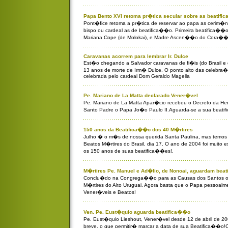
Papa Bento XVI retoma pr�tica secular sobre as beatif
Pont�fice retoma a pr�tica de reservar ao papa as cerim�
bispo ou cardeal as de beatifica��o. Primeira beatifica��o
Mariana Cope (de Molokai), e Madre Ascen��o do Cora��
Caravanas acorrem para lembrar Ir. Dulce
Est�o chegando a Salvador caravanas de fi�is (do Brasil e
13 anos de morte de Irm� Dulce. O ponto alto das celebra�
celebrada pelo cardeal Dom Geraldo Magella
Pe. Mariano de La Matta declarado Vener�vel
Pe. Mariano de La Matta Apar�cio recebeu o Decreto da Her
Santo Padre o Papa Jo�o Paulo II.Aguarda-se a sua beati
150 anos da Beatifica��o dos 40 M�rtires
Julho � o m�s de nossa querida Santa Paulina, mas temos
Beatos M�rtires do Brasil, dia 17. O ano de 2004 foi muito 
os 150 anos de suas beatifica��es!.
M�rtires Pe. Manuel e Ad�lio, de Nonoai, aguardam bea
Conclu�do na Congrega��o para as Causas dos Santos o 
M�rtires do Alto Uruguai. Agora basta que o Papa pessoalm
Vener�veis e Beatos!
Ven. Pe. Eust�quio aguarda beatifica��o
Pe. Eust�quio Lieshout, Vener�vel desde 12 de abril de 2
breve, o que permitir� marcar a data de sua Beatifica��o