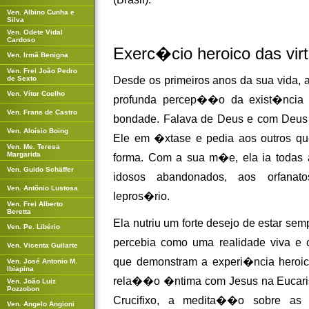
Ven. Albino Cunha e
Silva
Ven. Odete Vidal
Cardoso
Exerc�cio heroico das vir
Ven. Irmã Benigna
Ven. Frei João Pedro
de Sexto
Desde os primeiros anos da sua vida,
Ven. Vítor Coelho
profunda percep��o da exist�ncia d
Ven. Frans de Castro
bondade. Falava de Deus e com Deu
Ven. Aloísio Boing
Ele em �xtase e pedia aos outros 
Ven. Me. Teresa
Margarida
forma. Com a sua m�e, ela ia todas 
Ven. Guido Schäffer
idosos abandonados, aos orfanat
Ven. Antõnio Lustosa
lepros�rio.
Ven. Frei Alberto
Beretta
Ela nutriu um forte desejo de estar se
Ven. Pe. Libério
percebia como uma realidade viva e c
Ven. Vicenta Guilarte
que demonstram a experi�ncia heroi
Ven. José Antonio M.
Ibiapina
rela��o �ntima com Jesus na Eucari
Ven. João Luiz
Pozzobon
Crucifixo, a medita��o sobre a
Ven. Angelo Angioni