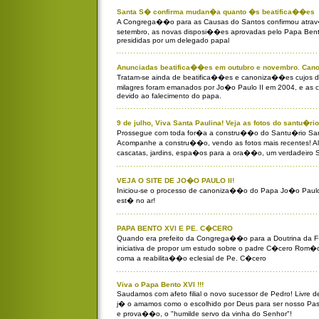
Santa S� confirma mudan�a quanto �s beatifica��es
A Congrega��o para as Causas do Santos confirmou atrav�
setembro, as novas disposi��es aprovadas pelo Papa Ben
presididas por um delegado papal
Anunciadas beatifica��es em outubro e novembro. Can
Tratam-se ainda de beatifica��es e canoniza��es cujos dec
milagres foram emanados por Jo�o Paulo II em 2004, e as 
devido ao falecimento do papa.
9 de julho, Viva Santa Paulina! Veja as fotos do santu�
Prossegue com toda for�a a constru��o do Santu�rio Sant
Acompanhe a constru��o, vendo as fotos mais recentes! Ali 
cascatas, jardins, espa�os para a ora��o, um verdadeiro 
VEJA O SITE DE JO�O PAULO II!
Iniciou-se o processo de canoniza��o do Papa Jo�o Paulo II
est� no ar!
PAPA BENTO XVI E PE. C�CERO
Quando era prefeito da Congrega��o para a Doutrina da 
iniciativa de propor um estudo sobre o padre C�cero Rom�o
coma a reabilita��o eclesial de Pe. C�cero
Viva o Papa Bento XVI !!!
Saudamos com afeto filial o novo sucessor de Pedro! Livre 
j� o amamos como o escolhido por Deus para ser nosso Pas
e prova��o, o "humilde servo da vinha do Senhor"!