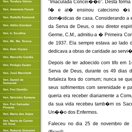
"Imaculada Concei��o". Desta forma 
Ven. Teodora Voiron
f� e at� ensinou catecismo �s 
Ven. Antonieta Farani
Ven. Rodolfo Komorek
dom�sticas de casa. Considerando a e
Ven. Attilio Giordani
da Serva de Deus, o seu diretor espiri
Ven. Ir. Serafina
Germe, C.M., admitiu-a � Primeira C
Ven. Me. Ma. Teresa
de 1937. Ela sempre estava ao lado
Ven. Dom Viçoso
dedicava a obras de caridade ao servi
Ven. Marcello Candia
Depois de ter adoecido com tifo em 
Ven. Pelágio Sauter
Serva de Deus, durante os 49 dias
Ven. José Marchetti
fortaleza fora do comum; nunca se qu
Ven. Daniel de
Samarate
seus sofrimentos com serenidade e p
Ven. Frei Damião
queria era receber diariamente a Co
Ven. Nelsinho Santana
da sua vida recebeu tamb�m os Sac
Ven. Frei Salvador
Pinzetta
Un��o dos Enfermos.
Ven. Maria dos Anjos
Ven. Maria do Carmo
Faleceu no dia 25 de novembro de 
SS.Trind.
Ven. Roberto Giovanni
(Brasil).