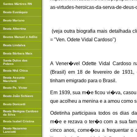
Santos Mártires RN
as-virtudes-heroicas-da-serva-de-deus-o
Beato Eustáquio
Beato Mariano
Beata Albertina
(veja outra biografia mais detalhada 
Beatos Manuel e Adílio
= "Ven. Odete Vidal Cardoso")
Beata Lindalva
Beata Bárbara Maix
Santa Dulce dos
A Vener�vel Odette Vidal Cardoso n
Pobres
Beata Nhá Chica
(Brasil) em 18 de fevereiro de 1931,
Beata Assunta
tinham emigrado para o Brasil.
Marchetti
Beato Pe. Victor
Em 1939, sua m�e ficou vi�va, casou 
Beato João Schiavo
que acolheu a menina e a amou como se 
Beato Donizetti
Beata Benigna Cardoso
Odetinha participava todos os dias 
da Silva
m�e e rezava o ter�o com a sua fam�
Beata Isabel Cristina
Beato Nazareno
cinco anos, come�ou a frequentar o 
Lanciotti