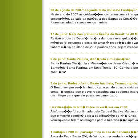
30 de agosto de 2007: segunda festa do Beato Eust�quio
Neste ano de 2007 as celebra��es contaram com a inaugu
constru��o, ao lado da par�quia dos Sagrados Cora��es, 
foram trasladados s seus restos mortais
17 de julho: festa dos primeiros beatos do Brasil: os 40
Reviver o dom de Deus � hist�ria da nossa evangeliza��o
m�rtires foi estupendo gesto de amor � prega��o do evan
tinham m�dia de idade de 20 e poucos anos, sejam imitados
9 de julho: Santa Paulina, disc�pula e mission�ria!
Santa Paulina Disc�pula e Mission�ria de Jesus Cristo, � 
Santu�rio Santa Paulina, em Nova Trento, SC. Confira a 
santu�rio!
9 de junho: Redescobrir o Beato Anchieta, Taumaturgo do 
O Beato sempre ser� lembrado como um de nossos maiores
conta, � preciso que o povo redescubra sua poderosa int
um milagre para que ele possa ser canonizado.
Beatifica��o de Irm� Dulce dever� ser em 2008
A informa��o foi confirmada pelo Cardeal Saraiva Martins du
que o mesmo ocorrer� para a beatifica��o de Nh� Chica.
Vener�veis e terem os milagres para a beatifica��o aprov
1 milh�o e 200 mil participam da missa de canoniza��
A voz do Papa Bento XVI, definindo como verdade de f� qu