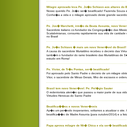
Milagre aprovado leva Pe. Jo�o Schiavo aos altares do B
Nosso querido Pe. Jo�o ser� beatificado! Fazenda Souza e 
Conhe�a a vida e o milagre aprovado deste grande sacerdo
Pe. Jos� Marchetti, irm�o da Beata Assunta, novo Vene
Sacerdote italiano co-fundador da Congrega��o das Missi
Scalabrinianas, consumiu rapidamente sua vida de caridade 
no Brasil
Pe. Jo�o Schiavo � mais um novo Vener�vel do Brasil!
A causa do sacerdote Murialdino recebeu o decreto das Vir
tamb�m o fundador do ramo brasileiro das Murialdinas de 
estudo em Roma!
Pe. Victor, de Tr�s Pontas, ser� beatificado!
Foi aprovado pelo Santo Padre o decreto de um milagre obt
Vitor, o sacerdote de Minas Gerais, filho de escravos e ord
Brasil tem novo Vener�vel: Pe. Pel�gio Sauter
O redentorista alem�o que passou a maior parte de sua vi
Virtudes Heroicas do Santo Padre
Beatifica��es e novos Vener�veis
Ap�s um per�odo inoperantes, voltamos a atualizar o site
beatifica��o de Madre Assunta (para outubro/2014) e a list
Papa aprova milagre de Nh� Chica e ela ser� beatificad