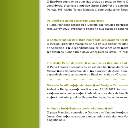
O Esp�rito sopra onde quer, das areias da praia ao Monte C
vener�veis, o surfista e m�dico Guido Sch�ffer e a carmel
Pontas, MG, Madre Teresa Margarida, conhecida como 'Nos
Pe. Alo�sio Boing declarado Vener�vel
o Papa Francisco concedeu o Decreto das Virtudes Her�icas
feira 23/fev/2023, importante passo na sua causa de cano
O santo pregador da R�dio Aparecida declarado vener�v
O menino l�der dos moleques de rua de sua cidade foi inter
de Aparecida. L� o �endiabrado� se converte! Come�ava 
�s miss�es! Conhe�a o novo vener�vel do Brasil, Pe. V�t
Frei Jo�o Pedro de Sexto � o novo vener�vel do Brasil
O Papa Francisco reconheceu as virtudes her�icas do capu
Mission�rias Capuchinhas de S�o Francisco de Assis, be
expandir do norte ao sudeste do Brasil em mais de 45 comu
Marcada Beatifica��o da Vener�vel Benigna Cardoso da
A Menina Benigna ser� beatificada em 24.10.2022! A comun
est� em festa com o an�ncio oficial da nova data de beat
an�ncio foi feito por dom Magnus Henrique, bispo diocesano
A mineira Irm� Benigna declarada Vener�vel!
O papa Francisco concedeu o Decreto das Virtudes Her�ica
Jesus! Conhe�a mais sobre a encantadora vida da nova Ve
biografia aqui.