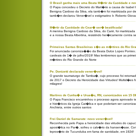
O Brasil ganha mais uma Beata M�rtir da Castidade e no
O Papa concedeu o Decreto do Mart�rio a causa de Isabel 
Benigna Cardoso da Silva, ela tamb�m foi martirizada por d
tamb�m declarou Vener�vel o estigmatino Ir. Roberto Giova
M�rtir da Castidade do Cear� ser� beatificada!
A menina Benigna Cardoso da Silva, do Cariri, foi martirizad
e a nossa Beata Albertina, resistindo her�icamente contra s
Primeiras Santas Brasileiras s�o as m�rtires do Rio Gr
Foi anunciada canoniza��o da Beata Dulce Lopes Pontes p
cardeais de 1� de julho/2019! Mas lembremos que as primeir
m�rtires do Rio Grande do Norte
Pe. Donizetti declarado vener�vel!
O grande taumaturgo de Tamba�, cujo processo foi retomad
de 2017 o Decreto da Heroicidade das Virtudes! Multid�es 
milagres!
Martires de Cunha� e Urua�u, RN, canonizados em 15
O Papa Francisco encaminhou o processo agora aprovado t
e hist�ricos da Igreja Cat�lica e que poderiam ser canoniz
Anchieta, entre outros santos
Frei Daniel de Samarate: novo vener�vel!
Reconhecida pelo Papa a heroicidade das virtudes do capuc
apost�lica no Par�, sofreu o calv�rio da hansen�ase. Con
lepros�rio de Tucunduba em fama de santidade, em 1924!