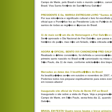
Campo de Marte, pelo Brasil e todo o mundo cat�lico, canon
Brasil. Viva Santo Ant�nio de Sant�Anna Galv�o!
PRESIDENTE E Da. MARISA ENTREGAM LIVRO "Santos do
Por sua relev�ncia e significado cultural o livro foi escolhid
oficial que o Pont�fice fez ao Presidente Lula no Pal�cio 
santos de todas as regi�es e �pocas do Brasil.
11 de maio ser� um dia de Homenagem a Frei Galv�o e 
Ser� aprovado o Dia Nacional de Frei Galv�o, que passa a s
hist�rico do pa�s, mas n�o um feriado, id�ia criticada at
AGORA � OFICIAL: BENTO XVI CANONIZAR� FREI GAL
Realizado o �ltimo consist�rio, foi definida a canoniza��o
primeiro santo nascido no Brasil ser� canonizado na missa
S�o Paulo, dia 11 de maio, conforme solicita��o dos bispos
Marcadas as datas das 3 beatifica��es do Brasil
As beatifica��es ser�o em outubro e novembro de 2007, n
Podemos todos nos preparar espiritualmente para estes ev
em nossos altares!
Inaugurado site oficial da Visita de Bento XVI ao Brasil
Inaugurado o site sobre a visita do Papa. Veja a programa�
Campo de Marte, em S�o Paulo, sexta-feira dia 11, quando 
Galv�o.
BRASIL EM FESTA! Quatro novos beatos e breve primeiro