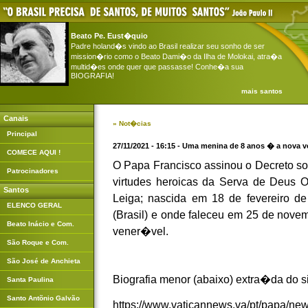
Beato Pe. Eust�quio
Padre holand�s vindo ao Brasil realizar seu sonho de ser
mission�rio como o Beato Dami�o da Ilha de Molokai, atra�a
multid�es onde quer que passasse! Conhe�a sua
BIOGRAFIA!
mais santos
Canais
» Not�cias
Principal
27/11/2021 - 16:15 - Uma menina de 8 anos � a nova v
COMECE AQUI !
O Papa Francisco assinou o Decreto s
Patrocinadores
virtudes heroicas da Serva de Deus O
Santos
Leiga; nascida em 18 de fevereiro d
ELENCO GERAL
(Brasil) e onde faleceu em 25 de novem
Beato Inácio e Com.
vener�vel.
São Roque e Com.
São José de Anchieta
Biografia menor (abaixo) extra�da do s
Santa Paulina
Santo Antõnio Galvão
https://www.vaticannews.va/pt/papa/ne