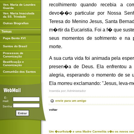
recolhimento quando recebia a c
Ven. Maria de Lourdes
Guarda
devo��o particular por Nossa Sen
Ven. Maria Imaculada
da SS. Trindade
Teresa do Menino Jesus, Santa Berna
Outras Biografias
m�rtir da Eucaristia. Foi a f� que sus
Temas
seus momentos de sofrimento e na
Papa Bento XVI
morte.
Santos do Brasil
Processos de
Canonização
A sua curta vida foi animada pela esp
Beatificação e
Canonização
presen�a de Deus. Ela enfrentou a
Comunhão dos Santos
alegria, esperando o momento de se 
Ela morreu exclamando: "Jesus, leva-m
Inserida por: Administrador
E-
envie para um amigo
mail:
Senha:
voltar
Um �surfista� e uma Madre Carmelita s�o os novos ven