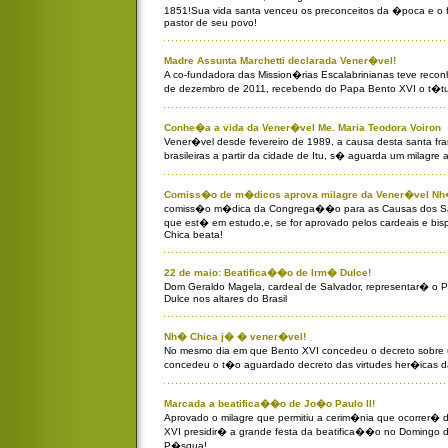
1851!Sua vida santa venceu os preconceitos da �poca e o f
pastor de seu povo!
Madre Assunta Marchetti declarada Vener�vel!
A co-fundadora das Mission�rias Escalabrinianas teve recon
de dezembro de 2011, recebendo do Papa Bento XVI o t�tu
Conhe�a a vida da Vener�vel Me. Maria Teodora Voiron
Vener�vel desde fevereiro de 1989, a causa desta santa fra
brasileiras a partir da cidade de Itu, s� aguarda um milagre 
Comiss�o de m�dicos aprova milagre da Vener�vel Nh
comiss�o m�dica da Congrega��o para as Causas dos San
que est� em estudo,e, se for aprovado pelos cardeais e bi
Chica beata!
22 de maio: Beatifica��o de Irm� Dulce!
Dom Geraldo Magela, cardeal de Salvador, representar� o
Dulce nos altares do Brasil
Nh� Chica j� � vener�vel!
No mesmo dia em que Bento XVI concedeu o decreto sobre u
concedeu o t�o aguardado decreto das virtudes her�icas d
Marcada a beatifica��o de Jo�o Paulo II!
Aprovado o milagre que permitiu a cerim�nia que ocorrer�
XVI presidir� a grande festa da beatifica��o no Domingo d
P�squa!