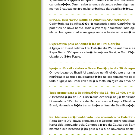
Aproxima-se a �poca em que o Santo Padre costuma emitir 
canoniza��o. Quem sabe teremos decretos sobre algumas 
menos 5 causas est�o muito pr�ximas da beatifica��o...
BRASIL TEM NOVO 'Santo de Altar': BEATO MARIANO!
Cerim�nia da beatifica��o � transmitida pela Can��o No
parentes do novo beato, mais o jovem que foi miraculado ap
idade. Inaugurado altar na igreja onde o beato onde est� s
Expectativa pela canoniza��o de Frei Galv�o
A Igreja no Brasil celebra Frei Galv�o dia 25 de outubro e 
Papa Bento XVI que a cerim�nia seja no Brasil, e Dom Cl�u
cidade de S�o Paulo.
Igreja no Brasil celebra o Beato Eust�quio dia 30 de agos
O novo beato do Brasil foi saudado no Mineir�o por uma mu
not�cias e as fotos da beatifica��o no site totalmente ded
toda a Igreja no Brasil celebrar� a festa lit�rgica do novo b
Tudo pronto para a Beatifica��o dia 15, �s 16h00, em Be
A Beatifica��o de Pe. Eust�quio ocorrer� no j� tradiciona
Horizonte, a 12a. Torcida de Deus no dia de Corpus Christi,
Brasil, Holanda e It�lia transmitir�o o ritual de Beatifica��
Pe. Mariano ser� beatificado 5 de novembro na Catedral
Papa Bento XVI havia promulgado o Decreto sobre um Milag
havia sido aprovado pela Congrega��o da Causa dos Sant
marcada sua beatifica��o para o dia 5 de novembro deste