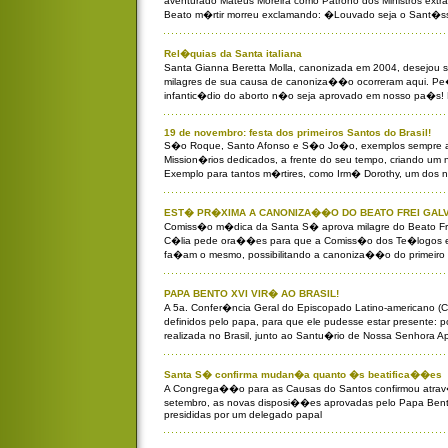
aventurado Mateus Moreira como Patrono dos Ministros extr
Beato m�rtir morreu exclamando: �Louvado seja o Sant�
Rel�quias da Santa italiana
Santa Gianna Beretta Molla, canonizada em 2004, desejou ser
milagres de sua causa de canoniza��o ocorreram aqui. P
infantic�dio do aborto n�o seja aprovado em nosso pa�s! 
19 de novembro: festa dos primeiros Santos do Brasil!
S�o Roque, Santo Afonso e S�o Jo�o, exemplos sempre atua
Mission�rios dedicados, a frente do seu tempo, criando u
Exemplo para tantos m�rtires, como Irm� Dorothy, um dos 
EST� PR�XIMA A CANONIZA��O DO BEATO FREI GAL
Comiss�o m�dica da Santa S� aprova milagre do Beato Fr
C�lia pede ora��es para que a Comiss�o dos Te�logos e
fa�am o mesmo, possibilitando a canoniza��o do primeiro s
PAPA BENTO XVI VIR� AO BRASIL!
A 5a. Confer�ncia Geral do Episcopado Latino-americano (
definidos pelo papa, para que ele pudesse estar presente: 
realizada no Brasil, junto ao Santu�rio de Nossa Senhora A
Santa S� confirma mudan�a quanto �s beatifica��es
A Congrega��o para as Causas do Santos confirmou atrav�
setembro, as novas disposi��es aprovadas pelo Papa Ben
presididas por um delegado papal