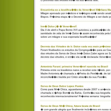
O processo das virtudes est� na sua �ltima fase.
Encaminha-se a beatifica��o da Vener�vel B�rbara Ma
Milagre aprovado por m�dicos e te�logos est� sendo anal
Bispos. Pr�xima etapa � o Decreto do Milagre a ser dado p
Irm� Dulce j� � Vener�vel!
Dia 3 de abril o Papa Bento XVI autorizou a publica��o do 
santidade de vida de Irm� Dulce � assim reconhecida pela 
sobre um milagre e sua esperada beatifica��o!
Decreto das Virtudes de Ir. Dulce cada vez mais pr�ximo
Foram finalisados os estudos da Congrega��o para as Cau
das virtudes da Serva de Deus Irm� Dulce.Cabe agora ao Sa
decreto das virtudes, e ent�o ela ser� declarada Vener�ve
Antonieta Farani: primeira Vener�vel nascida no Brasil
Primeira entre os brasileiros natos a receber este t�tulo, p
Madre Antonieta � chamada a �Freira do Perd�o�, de tal
reconcilia��o trazida por Cristo atrav�s da sua Paix�o.
Serva de Deus Dulce Lopes Pontes
Como para Nh� Chica, aguardamos desde 2007 o an�ncio
chamada o �Anjo Bom� da Bahia. Conhe�a sua biografia e
reconhecida internacionalmente! Pr�xima semana: biografia
Serva de Deus Nh� Chica, futura beata do Brasil
� com grande alegria que finalmente inclu�mos em nosso s