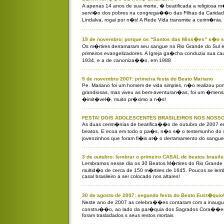
A apenas 14 anos de sua morte, � beatificada a religiosa m
servi�o dos pobres na congrega��o das Filhas da Caridad
Lindalva, rogai por n�s! A Rede Vida transmite a cerim�nia.
19 de novembro: porque os "Santos das Miss�es" s�o sa
Os m�rtires derramaram seu sangue no Rio Grande do Sul e
primeiros evangelizadores. A Igreja ga�cha conduziu sua c
1934, e a de canoniza��o, em 1988
5 de novembro 2007: primeira festa do Beato Mariano
Pe. Mariano foi um homem de vida simples, n�o realizou por
grandiosas, mas viveu as bem-aventuran�as, foi um �mens
�imit�vel�, muito pr�ximo a n�s!
FESTA! DOIS ADOLESCENTES BRASILEIROS NOS NOSSO
As duas cerim�nias de beatifica��o de outubro de 2007 em
beatos. E ecoa em todo o pa�s, n�o s� o testemunho do s
jovenzinhos que foram fi�is at� o derramamento do sangue
3 de outubro: lembrar o primeiro CASAL de beatos brasile
Lembramos nesse dia os 30 Beatos M�rtires do Rio Grande
multid�o de cerca de 150 m�rtires de 1645. Poucos se lemb
casal brasileiro a ser colocado nos altares!
30 de agosto de 2007: segunda festa do Beato Eust�quio
Neste ano de 2007 as celebra��es contaram com a inaugu
constru��o, ao lado da par�quia dos Sagrados Cora��es, 
foram trasladados s seus restos mortais