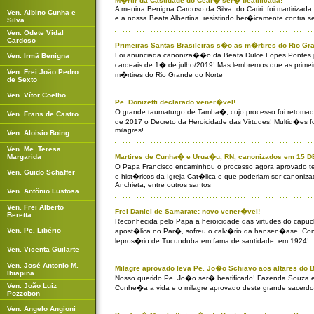
M�rtir da Castidade do Cear� ser� beatificada!
A menina Benigna Cardoso da Silva, do Cariri, foi martirizad
Ven. Albino Cunha e
e a nossa Beata Albertina, resistindo her�icamente contra s
Silva
Ven. Odete Vidal
Cardoso
Primeiras Santas Brasileiras s�o as m�rtires do Rio Gr
Foi anunciada canoniza��o da Beata Dulce Lopes Pontes p
Ven. Irmã Benigna
cardeais de 1� de julho/2019! Mas lembremos que as primeir
Ven. Frei João Pedro
m�rtires do Rio Grande do Norte
de Sexto
Ven. Vítor Coelho
Pe. Donizetti declarado vener�vel!
O grande taumaturgo de Tamba�, cujo processo foi retomad
Ven. Frans de Castro
de 2017 o Decreto da Heroicidade das Virtudes! Multid�es 
milagres!
Ven. Aloísio Boing
Ven. Me. Teresa
Margarida
Martires de Cunha� e Urua�u, RN, canonizados em 15
O Papa Francisco encaminhou o processo agora aprovado t
Ven. Guido Schäffer
e hist�ricos da Igreja Cat�lica e que poderiam ser canoniz
Anchieta, entre outros santos
Ven. Antõnio Lustosa
Ven. Frei Alberto
Frei Daniel de Samarate: novo vener�vel!
Beretta
Reconhecida pelo Papa a heroicidade das virtudes do capuc
Ven. Pe. Libério
apost�lica no Par�, sofreu o calv�rio da hansen�ase. Con
lepros�rio de Tucunduba em fama de santidade, em 1924!
Ven. Vicenta Guilarte
Ven. José Antonio M.
Milagre aprovado leva Pe. Jo�o Schiavo aos altares do B
Ibiapina
Nosso querido Pe. Jo�o ser� beatificado! Fazenda Souza e 
Ven. João Luiz
Conhe�a a vida e o milagre aprovado deste grande sacerdo
Pozzobon
Ven. Angelo Angioni