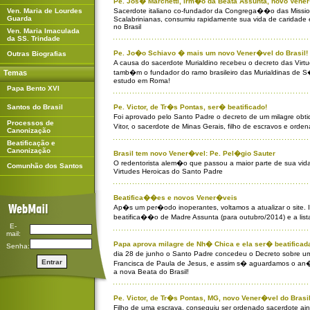
Pe. Jos� Marchetti, irm�o da Beata Assunta, novo Vene
Ven. Maria de Lourdes
Sacerdote italiano co-fundador da Congrega��o das Missi
Guarda
Scalabrinianas, consumiu rapidamente sua vida de caridade 
no Brasil
Ven. Maria Imaculada
da SS. Trindade
Pe. Jo�o Schiavo � mais um novo Vener�vel do Brasil!
Outras Biografias
A causa do sacerdote Murialdino recebeu o decreto das Vir
tamb�m o fundador do ramo brasileiro das Murialdinas de 
Temas
estudo em Roma!
Papa Bento XVI
Santos do Brasil
Pe. Victor, de Tr�s Pontas, ser� beatificado!
Foi aprovado pelo Santo Padre o decreto de um milagre obt
Processos de
Vitor, o sacerdote de Minas Gerais, filho de escravos e ord
Canonização
Beatificação e
Canonização
Brasil tem novo Vener�vel: Pe. Pel�gio Sauter
O redentorista alem�o que passou a maior parte de sua vi
Comunhão dos Santos
Virtudes Heroicas do Santo Padre
Beatifica��es e novos Vener�veis
Ap�s um per�odo inoperantes, voltamos a atualizar o site
beatifica��o de Madre Assunta (para outubro/2014) e a list
E-
mail:
Papa aprova milagre de Nh� Chica e ela ser� beatificad
Senha:
dia 28 de junho o Santo Padre concedeu o Decreto sobre u
Francisca de Paula de Jesus, e assim s� aguardamos o an�
a nova Beata do Brasil!
Pe. Victor, de Tr�s Pontas, MG, novo Vener�vel do Brasil
Filho de uma escrava, conseguiu ser ordenado sacerdote a