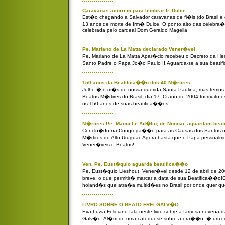
Caravanas acorrem para lembrar Ir. Dulce
Est�o chegando a Salvador caravanas de fi�is (do Brasil e
13 anos de morte de Irm� Dulce. O ponto alto das celebra�
celebrada pelo cardeal Dom Geraldo Magella
Pe. Mariano de La Matta declarado Vener�vel
Pe. Mariano de La Matta Apar�cio recebeu o Decreto da Her
Santo Padre o Papa Jo�o Paulo II.Aguarda-se a sua beati
150 anos da Beatifica��o dos 40 M�rtires
Julho � o m�s de nossa querida Santa Paulina, mas temos
Beatos M�rtires do Brasil, dia 17. O ano de 2004 foi muito 
os 150 anos de suas beatifica��es!.
M�rtires Pe. Manuel e Ad�lio, de Nonoai, aguardam bea
Conclu�do na Congrega��o para as Causas dos Santos o 
M�rtires do Alto Uruguai. Agora basta que o Papa pessoalm
Vener�veis e Beatos!
Ven. Pe. Eust�quio aguarda beatifica��o
Pe. Eust�quio Lieshout, Vener�vel desde 12 de abril de 2
breve, o que permitir� marcar a data de sua Beatifica��o
holand�s que atra�a multid�es no Brasil por onde quer qu
LIVRO SOBRE O BEATO FREI GALV�O
Eva Luzia Feliciano fala neste livro sobre a famosa novena d
Galv�o. Al�m de uma catequese sobre a ora��o, � um co