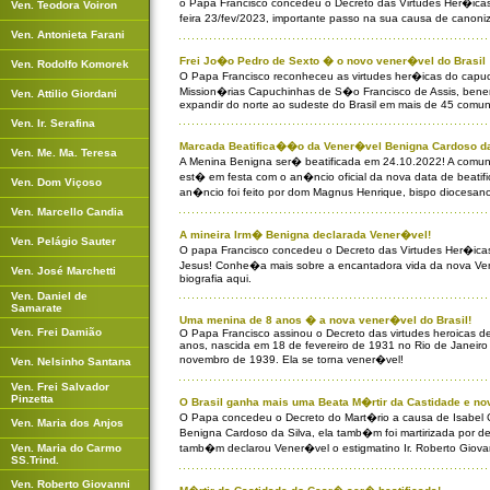
o Papa Francisco concedeu o Decreto das Virtudes Her�icas
Ven. Teodora Voiron
feira 23/fev/2023, importante passo na sua causa de cano
Ven. Antonieta Farani
Frei Jo�o Pedro de Sexto � o novo vener�vel do Brasil
Ven. Rodolfo Komorek
O Papa Francisco reconheceu as virtudes her�icas do capu
Mission�rias Capuchinhas de S�o Francisco de Assis, be
Ven. Attilio Giordani
expandir do norte ao sudeste do Brasil em mais de 45 comu
Ven. Ir. Serafina
Marcada Beatifica��o da Vener�vel Benigna Cardoso da
Ven. Me. Ma. Teresa
A Menina Benigna ser� beatificada em 24.10.2022! A comun
est� em festa com o an�ncio oficial da nova data de beat
Ven. Dom Viçoso
an�ncio foi feito por dom Magnus Henrique, bispo diocesano
Ven. Marcello Candia
A mineira Irm� Benigna declarada Vener�vel!
Ven. Pelágio Sauter
O papa Francisco concedeu o Decreto das Virtudes Her�ica
Jesus! Conhe�a mais sobre a encantadora vida da nova Ve
Ven. José Marchetti
biografia aqui.
Ven. Daniel de
Samarate
Uma menina de 8 anos � a nova vener�vel do Brasil!
Ven. Frei Damião
O Papa Francisco assinou o Decreto das virtudes heroicas d
anos, nascida em 18 de fevereiro de 1931 no Rio de Janeiro 
novembro de 1939. Ela se torna vener�vel!
Ven. Nelsinho Santana
Ven. Frei Salvador
Pinzetta
O Brasil ganha mais uma Beata M�rtir da Castidade e no
O Papa concedeu o Decreto do Mart�rio a causa de Isabel 
Ven. Maria dos Anjos
Benigna Cardoso da Silva, ela tamb�m foi martirizada por d
Ven. Maria do Carmo
tamb�m declarou Vener�vel o estigmatino Ir. Roberto Giova
SS.Trind.
Ven. Roberto Giovanni