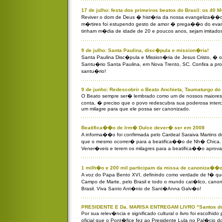
17 de julho: festa dos primeiros beatos do Brasil: os 40
Reviver o dom de Deus � hist�ria da nossa evangeliza��o
m�rtires foi estupendo gesto de amor � prega��o do evan
tinham m�dia de idade de 20 e poucos anos, sejam imitados
9 de julho: Santa Paulina, disc�pula e mission�ria!
Santa Paulina Disc�pula e Mission�ria de Jesus Cristo, � 
Santu�rio Santa Paulina, em Nova Trento, SC. Confira a 
santu�rio!
9 de junho: Redescobrir o Beato Anchieta, Taumaturgo do 
O Beato sempre ser� lembrado como um de nossos maiores
conta, � preciso que o povo redescubra sua poderosa int
um milagre para que ele possa ser canonizado.
Beatifica��o de Irm� Dulce dever� ser em 2008
A informa��o foi confirmada pelo Cardeal Saraiva Martins du
que o mesmo ocorrer� para a beatifica��o de Nh� Chica.
Vener�veis e terem os milagres para a beatifica��o aprov
1 milh�o e 200 mil participam da missa de canoniza��
A voz do Papa Bento XVI, definindo como verdade de f� qu
Campo de Marte, pelo Brasil e todo o mundo cat�lico, canon
Brasil. Viva Santo Ant�nio de Sant�Anna Galv�o!
PRESIDENTE E Da. MARISA ENTREGAM LIVRO "Santos do
Por sua relev�ncia e significado cultural o livro foi escolhid
oficial que o Pont�fice fez ao Presidente Lula no Pal�cio 