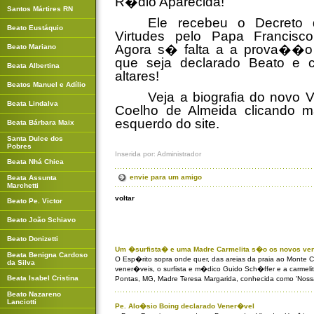
R�dio Aparecida!
Santos Mártires RN
Ele recebeu o Decreto 
Beato Eustáquio
Virtudes pelo Papa Francisc
Agora s� falta a a prova��o
Beato Mariano
que seja declarado Beato e 
Beata Albertina
altares!
Beatos Manuel e Adílio
Veja a biografia do novo 
Beata Lindalva
Coelho de Almeida clicando 
esquerdo do site.
Beata Bárbara Maix
Santa Dulce dos
Pobres
Inserida por: Administrador
Beata Nhá Chica
envie para um amigo
Beata Assunta
Marchetti
voltar
Beato Pe. Victor
Beato João Schiavo
Beato Donizetti
Um �surfista� e uma Madre Carmelita s�o os novos ven
Beata Benigna Cardoso
O Esp�rito sopra onde quer, das areias da praia ao Monte C
da Silva
vener�veis, o surfista e m�dico Guido Sch�ffer e a carmel
Beata Isabel Cristina
Pontas, MG, Madre Teresa Margarida, conhecida como 'Nos
Beato Nazareno
Lanciotti
Pe. Alo�sio Boing declarado Vener�vel