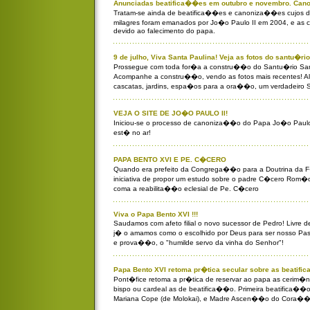
Anunciadas beatifica��es em outubro e novembro. Can
Tratam-se ainda de beatifica��es e canoniza��es cujos dec
milagres foram emanados por Jo�o Paulo II em 2004, e as 
devido ao falecimento do papa.
9 de julho, Viva Santa Paulina! Veja as fotos do santu�
Prossegue com toda for�a a constru��o do Santu�rio Sant
Acompanhe a constru��o, vendo as fotos mais recentes! Ali 
cascatas, jardins, espa�os para a ora��o, um verdadeiro 
VEJA O SITE DE JO�O PAULO II!
Iniciou-se o processo de canoniza��o do Papa Jo�o Paulo II
est� no ar!
PAPA BENTO XVI E PE. C�CERO
Quando era prefeito da Congrega��o para a Doutrina da 
iniciativa de propor um estudo sobre o padre C�cero Rom�o
coma a reabilita��o eclesial de Pe. C�cero
Viva o Papa Bento XVI !!!
Saudamos com afeto filial o novo sucessor de Pedro! Livre 
j� o amamos como o escolhido por Deus para ser nosso Pas
e prova��o, o "humilde servo da vinha do Senhor"!
Papa Bento XVI retoma pr�tica secular sobre as beatif
Pont�fice retoma a pr�tica de reservar ao papa as cerim�
bispo ou cardeal as de beatifica��o. Primeira beatifica��o
Mariana Cope (de Molokai), e Madre Ascen��o do Cora��