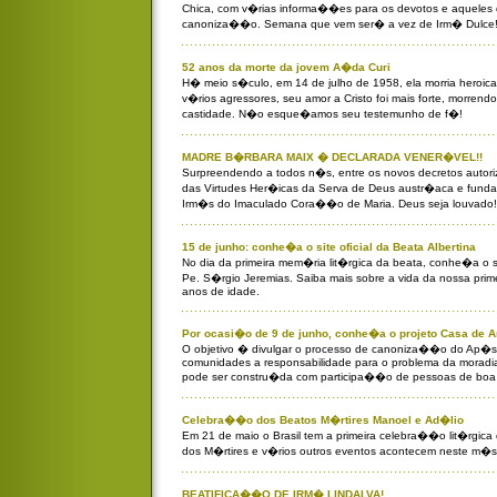
Chica, com v�rias informa��es para os devotos e aqueles
canoniza��o. Semana que vem ser� a vez de Irm� Dulce
52 anos da morte da jovem A�da Curi
H� meio s�culo, em 14 de julho de 1958, ela morria heroi
v�rios agressores, seu amor a Cristo foi mais forte, morren
castidade. N�o esque�amos seu testemunho de f�!
MADRE B�RBARA MAIX � DECLARADA VENER�VEL!!
Surpreendendo a todos n�s, entre os novos decretos autori
das Virtudes Her�icas da Serva de Deus austr�aca e fund
Irm�s do Imaculado Cora��o de Maria. Deus seja louvado!
15 de junho: conhe�a o site oficial da Beata Albertina
No dia da primeira mem�ria lit�rgica da beata, conhe�a o si
Pe. S�rgio Jeremias. Saiba mais sobre a vida da nossa prim
anos de idade.
Por ocasi�o de 9 de junho, conhe�a o projeto Casa de A
O objetivo � divulgar o processo de canoniza��o do Ap�stol
comunidades a responsabilidade para o problema da moradia
pode ser constru�da com participa��o de pessoas de boa
Celebra��o dos Beatos M�rtires Manoel e Ad�lio
Em 21 de maio o Brasil tem a primeira celebra��o lit�rgica 
dos M�rtires e v�rios outros eventos acontecem neste m�s
BEATIFICA��O DE IRM� LINDALVA!