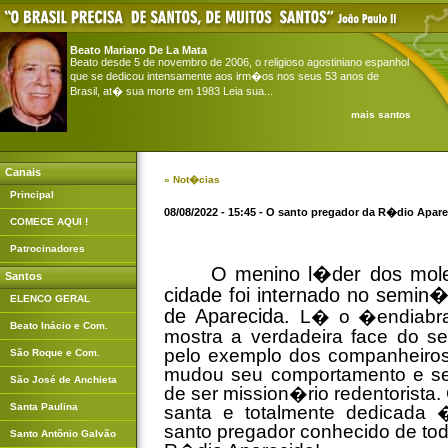
Beato Mariano De La Mata
Beato desde 5 de novembro de 2006, o religioso agostiniano espanhol
que se dedicou intensamente aos irm�os nos seus 53 anos de
Brasil, at� sua morte em 1983 Leia sua...
mais santos
Canais
» Not�cias
Principal
08/08/2022 - 15:45 - O santo pregador da R�dio Apar
COMECE AQUI !
Patrocinadores
O menino l�der dos mole
Santos
cidade foi internado no semin�
ELENCO GERAL
de Aparecida.
L� o �endiabra
Beato Inácio e Com.
mostra a verdadeira face do 
pelo exemplo dos companheiros 
São Roque e Com.
mudou seu comportamento e sen
São José de Anchieta
de ser mission�rio redentorist
Santa Paulina
santa e totalmente dedicada
santo pregador conhecido de tod
Santo Antõnio Galvão