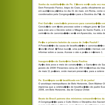
Sonho da reabilita��o de Pe. C�cero est� cada vez ma
Dom Fernando Panico, bispo do Crato, pediu oficialmente 
em audi�ncia p�blica no dia 31 de maio, em Roma, como 
coordenados pela Congrega��o para a Doutrina da F�, d
Frei Galv�o: conclu�do processo para canoniza��o em
Conclu�do com �xito processo sobre o milagre junto � C
para este ano o Decreto sobre o Milagre do Santo Padre, e i
cerim�nia de canoniza��o ser� em Aparecida, na visita de 
Pe�a o primeiro boletim da causa de Jo�o PauloII !
A Postula��o da causa de beatifica��o e canoniza��o do
�voz� oficial: �Totus tuus�, uma publica��o mensal, com 
informar sobre a causa. Acesse o site e pe�a o n�mero 1.
Inaugura��o do Santu�rio Santa Paulina
Ap�s dois anos e meio de constru��o, o Santu�rio de San
janeiro de 2006! Presentes cerca de 250 Irm�zinhas da Imac
de mais 11 pa�ses, onde marcam presen�a, para a solen
Pe. Eust�quio ser� beatificado em 15 de junho!
O arcebispo metropolitano de Belo Horizonte, Dom Walmor O
imprensa que a celebra��o de beatifica��o de padre Eus
2006, em Belo Horizonte, dia de Corpus Christi
Beato do Brasil patrono dos ministros extraordin�rios 
A Congrega��o para o Culto Divino e Disciplina dos Sacr