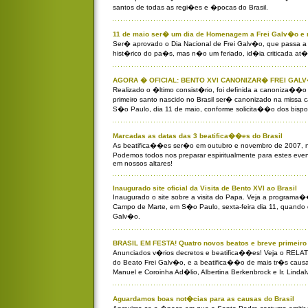
santos de todas as regi�es e �pocas do Brasil.
11 de maio ser� um dia de Homenagem a Frei Galv�o e 
Ser� aprovado o Dia Nacional de Frei Galv�o, que passa a s
hist�rico do pa�s, mas n�o um feriado, id�ia criticada at
AGORA � OFICIAL: BENTO XVI CANONIZAR� FREI GAL
Realizado o �ltimo consist�rio, foi definida a canoniza��o
primeiro santo nascido no Brasil ser� canonizado na missa
S�o Paulo, dia 11 de maio, conforme solicita��o dos bispos
Marcadas as datas das 3 beatifica��es do Brasil
As beatifica��es ser�o em outubro e novembro de 2007, n
Podemos todos nos preparar espiritualmente para estes ev
em nossos altares!
Inaugurado site oficial da Visita de Bento XVI ao Brasil
Inaugurado o site sobre a visita do Papa. Veja a programa�
Campo de Marte, em S�o Paulo, sexta-feira dia 11, quando 
Galv�o.
BRASIL EM FESTA! Quatro novos beatos e breve primeiro
Anunciados v�rios decretos e beatifica��es! Veja o RE
do Beato Frei Galv�o, e a beatifica��o de mais tr�s causas 
Manuel e Coroinha Ad�lio, Albertina Berkenbrock e Ir. Lindal
Aguardamos boas not�cias para as causas do Brasil