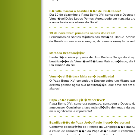
S� falta marcar a beatifica��o de Irm� Dulce!
Dia 10 de dezembro o Papa Bento XVI concedeu o Decreto s
Vener�vel Dulce Lopes Pontes. Agora pode ser marcada a 
a nova beata aos altares do Brasil!
19 de novembro: primeiros santos do Brasil!
Lembramos os Santos M�rtires das Miss�es, Roque, Afons
do Brasil com seu suor e sangue, dando-nos exemplo de ard
Marcada Beatifica��o!
Santa S� aceitou proposta de Dom Dadeus Grings, Arcebispo
beatifica��o da Vener�vel B�rbara Maix no s�bado, dia 6
Rio Grande do Sul
Vener�vel B�rbara Maix ser� beatificada!
O Papa Bento XVI concedeu o Decreto sobre um Milagre pa
decreto permite agora sua beatifica��o, que deve ser em 
altares!
Papa Jo�o Paulo II j� � Vener�vel!
Papa Bento XVI, como era esperado, concedeu o Decreto da
antecessor. Conclui-se a fase mais dif�cil e demorada da
mais significativa e importante!
Beatifica��o do Papa Jo�o Paulo II est� �s portas!
Conforme declara��o do Prefeito da Congrega��o das Ca
a causa de canoniza��o do Papa Jo�o Paulo II caminha r